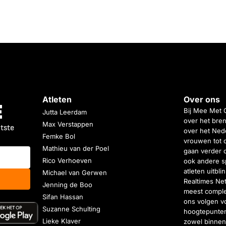
Atleten
Over ons
Bij Mee Met 
Jutta Leerdam
over het bren
Max Verstappen
atste
over het Nede
Femke Bol
vrouwen tot 
Mathieu van der Poel
gaan verder 
Rico Verhoeven
ook andere s
atleten uitbl
Michael van Gerwen
Realtimes Ne
Jenning de Boo
meest complet
Sifan Hassan
ons volgen vo
Suzanne Schulting
hoogtepunten
Lieke Klaver
zowel binnen