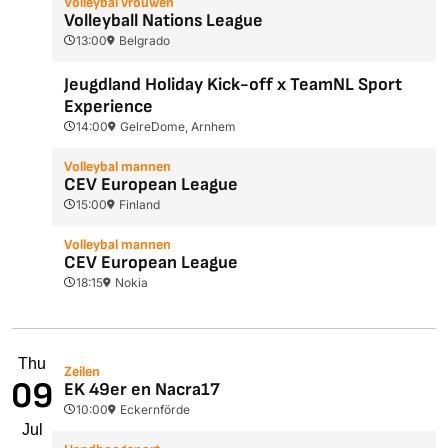
Volleybal vrouwen
Volleyball Nations League
13:00
Belgrado
Jeugdland Holiday Kick-off x TeamNL Sport
Experience
14:00
GelreDome, Arnhem
Volleybal mannen
CEV European League
15:00
Finland
Volleybal mannen
CEV European League
18:15
Nokia
Thu
Zeilen
09
EK 49er en Nacra17
10:00
Eckernförde
Jul