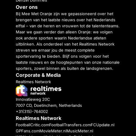
Denzel Dumfries
Over ons
Bij Mee Met Oranje zijn we gepassioneerd over het
brengen van het laatste nieuws over het Nederlands
elftal – van de heren en vrouwen tot de talententeams.
Maar we gaan verder dan alleen Oranje: we volgen
ook andere sporten waarin Nederlandse atleten
uitblinken. Als onderdeel van het Realtimes Network
streven we ernaar jou de meest complete
sportervaring te bieden. Blijf ons volgen voor het
laatste nieuws en de hoogtepunten van onze nationale
sporters, zowel binnen als buiten de landsgrenzen.
Corporate & Media
Realtimes Network
Innovatieweg 20C
7007 CD, Doetinchem, Netherlands
+31(315)-764002
Realtimes Network
FootballCritic.com
FootballTransfers.com
FCUpdate.nl
GPFans.com
MovieMeter.nl
MusicMeter.nl