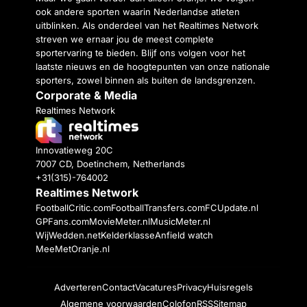
ook andere sporten waarin Nederlandse atleten
uitblinken. Als onderdeel van het Realtimes Network
streven we ernaar jou de meest complete
sportervaring te bieden. Blijf ons volgen voor het
laatste nieuws en de hoogtepunten van onze nationale
sporters, zowel binnen als buiten de landsgrenzen.
Corporate & Media
Realtimes Network
Innovatieweg 20C
7007 CD, Doetinchem, Netherlands
+31(315)-764002
Realtimes Network
FootballCritic.com
FootballTransfers.com
FCUpdate.nl
GPFans.com
MovieMeter.nl
MusicMeter.nl
WijWedden.net
Kelderklasse
Anfield watch
MeeMetOranje.nl
Adverteren
Contact
Vacatures
Privacy
Huisregels
Algemene voorwaarden
Colofon
RSS
Sitemap