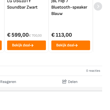
LG DSG10TY
JBL Flip 7
LG OL
Soundbar Zwart
Bluetooth-speaker
4K TV (
Blauw
€ 599,00
€ 113,00
€ 1.0
€ 700,00
Bekijk deal
Bekijk deal
Bekij
0 reacties
Reageren
Delen