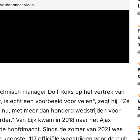
t verder onder video
t
E
a
N
s
technisch manager Dolf Roks op het vertrek van
N
 is echt een voorbeeld voor velen", zegt hij. "Ze
b
kt nu, met meer dan honderd wedstrijden voor
der." Van Eijk kwam in 2018 naar het Ajax
D
 de hoofdmacht. Sinds de zomer van 2021 was
e keepster 117 officiële wedstrijden voor de club