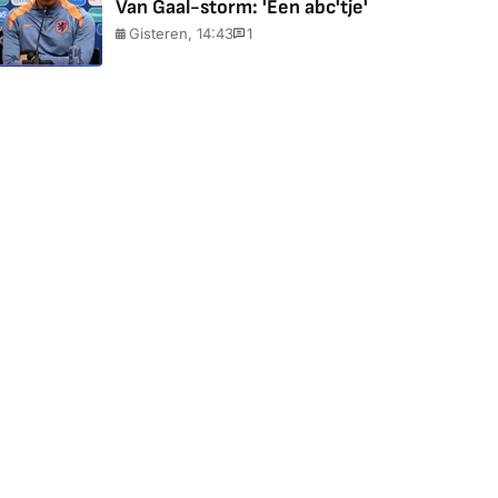
Van Gaal-storm: 'Een abc'tje'
Gisteren, 14:43
1