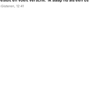
esluit en voelt verschil: 'Ik slaap nu als een os'
Gisteren, 12:41