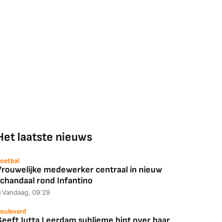
Het laatste nieuws
oetbal
Vrouwelijke medewerker centraal in nieuw
schandaal rond Infantino
Vandaag, 09:29
oulevard
Geeft Jutta Leerdam sublieme hint over haar