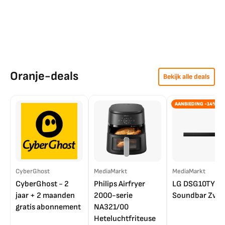
Oranje-deals
Bekijk alle deals
AANBIEDING -14%
CyberGhost
MediaMarkt
MediaMarkt
CyberGhost - 2
Philips Airfryer
LG DSG10TY
jaar + 2 maanden
2000-serie
Soundbar Zwar
gratis abonnement
NA321/00
Heteluchtfriteuse