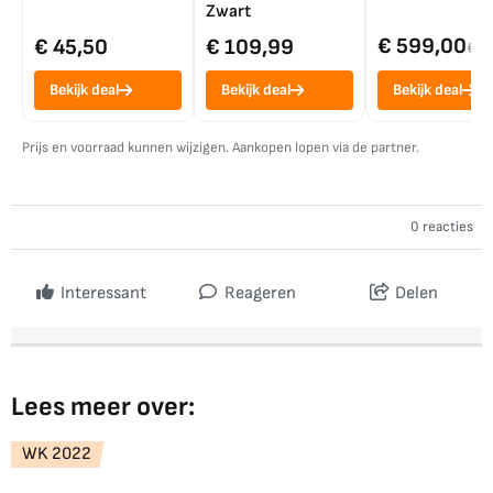
Zwart
€ 599,00
€ 45,50
€ 109,99
€ 7
Bekijk deal
Bekijk deal
Bekijk deal
Prijs en voorraad kunnen wijzigen. Aankopen lopen via de partner.
0 reacties
Interessant
Reageren
Delen
Lees meer over:
WK 2022