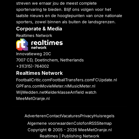
streven we ernaar jou de meest complete
sportervaring te bieden. Blijf ons volgen voor het
laatste nieuws en de hoogtepunten van onze nationale
sporters, zowel binnen als buiten de landsgrenzen.
Corporate & Media
Realtimes Network
Innovatieweg 20C
7007 CD, Doetinchem, Netherlands
+31(315)-764002
Realtimes Network
FootballCritic.com
FootballTransfers.com
FCUpdate.nl
GPFans.com
MovieMeter.nl
MusicMeter.nl
WijWedden.net
Kelderklasse
Anfield watch
MeeMetOranje.nl
Adverteren
Contact
Vacatures
Privacy
Huisregels
Algemene voorwaarden
Colofon
RSS
Sitemap
Copyright © 2005 - 2026
MeeMetOranje.nl
Realtimes | Publishing Network