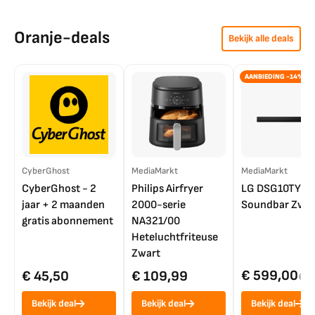
Oranje-deals
Bekijk alle deals
AANBIEDING -14%
CyberGhost
MediaMarkt
MediaMarkt
CyberGhost - 2
Philips Airfryer
LG DSG10TY
jaar + 2 maanden
2000-serie
Soundbar Zwar
gratis abonnement
NA321/00
Heteluchtfriteuse
Zwart
€ 599,00
€ 45,50
€ 109,99
€ 7
Bekijk deal
Bekijk deal
Bekijk deal