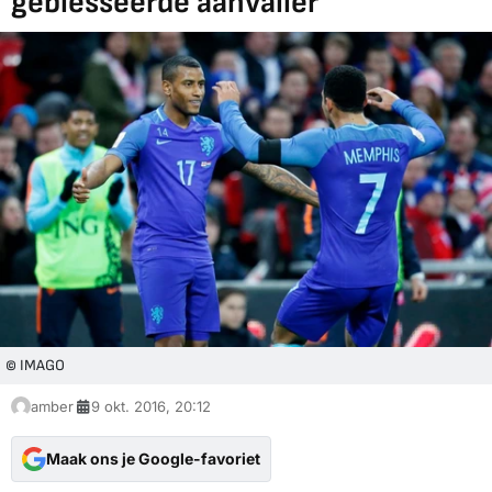
geblesseerde aanvaller
© IMAGO
amber
9 okt. 2016, 20:12
Maak ons je Google-favoriet