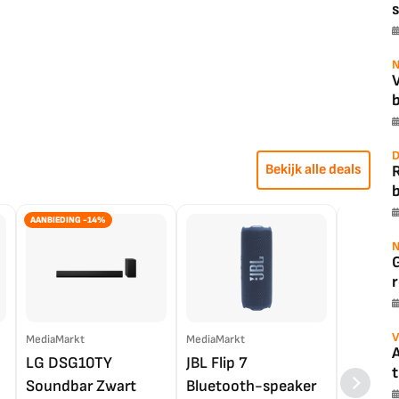
s
N
b
D
Bekijk alle deals
b
AANBIEDING -14%
N
r
V
MediaMarkt
MediaMarkt
EP.nl
A
LG DSG10TY
JBL Flip 7
LG OL
t
Soundbar Zwart
Bluetooth-speaker
4K TV (