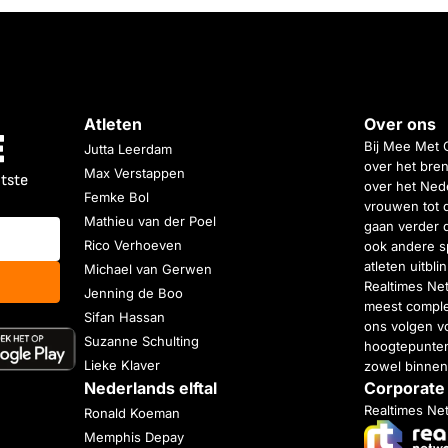
Atleten
Over ons
Bij Mee Met 
Jutta Leerdam
over het bren
Max Verstappen
atste
over het Nede
Femke Bol
vrouwen tot 
Mathieu van der Poel
gaan verder 
Rico Verhoeven
ook andere s
atleten uitbl
Michael van Gerwen
Realtimes Ne
Jenning de Boo
meest complet
Sifan Hassan
ons volgen vo
Suzanne Schulting
hoogtepunten
Lieke Klaver
zowel binnen
Nederlands elftal
Corporate
Realtimes Ne
Ronald Koeman
Memphis Depay