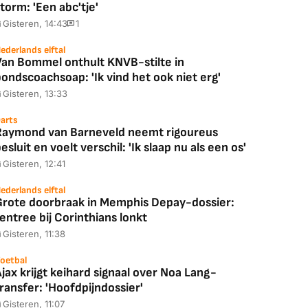
torm: 'Een abc'tje'
Gisteren, 14:43
1
ederlands elftal
Van Bommel onthult KNVB-stilte in
ondscoachsoap: 'Ik vind het ook niet erg'
Gisteren, 13:33
arts
Raymond van Barneveld neemt rigoureus
esluit en voelt verschil: 'Ik slaap nu als een os'
Gisteren, 12:41
ederlands elftal
Grote doorbraak in Memphis Depay-dossier:
entree bij Corinthians lonkt
Gisteren, 11:38
oetbal
Coolblue
MediaMarkt
jax krijgt keihard signaal over Noa Lang-
ED55C56LB
JBL Partybox
Google TV Streame
ransfer: 'Hoofdpijndossier'
2025)
Ultimate Zwart
4K
Gisteren, 11:07