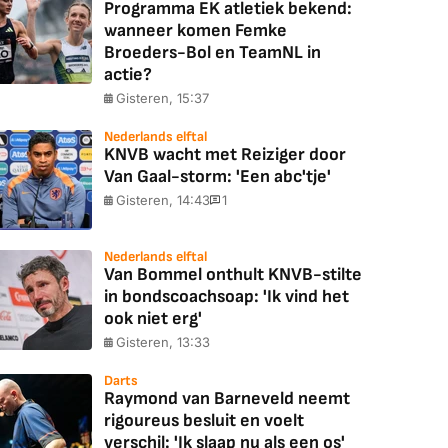
Programma EK atletiek bekend:
wanneer komen Femke
Broeders-Bol en TeamNL in
actie?
Gisteren, 15:37
Nederlands elftal
KNVB wacht met Reiziger door
Van Gaal-storm: 'Een abc'tje'
Gisteren, 14:43
1
Nederlands elftal
Van Bommel onthult KNVB-stilte
in bondscoachsoap: 'Ik vind het
ook niet erg'
Gisteren, 13:33
Darts
Raymond van Barneveld neemt
rigoureus besluit en voelt
verschil: 'Ik slaap nu als een os'