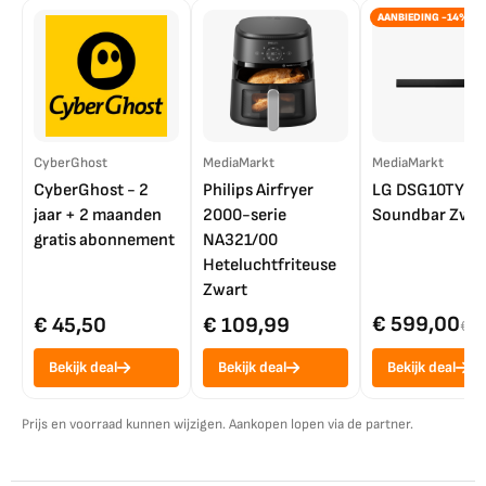
AANBIEDING -14%
CyberGhost
MediaMarkt
MediaMarkt
CyberGhost - 2
Philips Airfryer
LG DSG10TY
jaar + 2 maanden
2000-serie
Soundbar Zwar
gratis abonnement
NA321/00
Heteluchtfriteuse
Zwart
€ 599,00
€ 45,50
€ 109,99
€ 7
Bekijk deal
Bekijk deal
Bekijk deal
Prijs en voorraad kunnen wijzigen. Aankopen lopen via de partner.