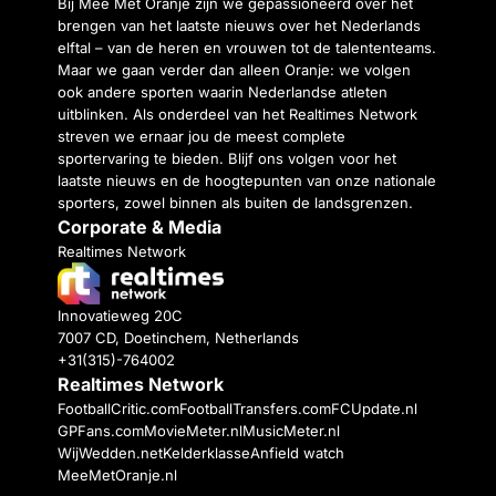
Bij Mee Met Oranje zijn we gepassioneerd over het
brengen van het laatste nieuws over het Nederlands
elftal – van de heren en vrouwen tot de talententeams.
Maar we gaan verder dan alleen Oranje: we volgen
ook andere sporten waarin Nederlandse atleten
uitblinken. Als onderdeel van het Realtimes Network
streven we ernaar jou de meest complete
sportervaring te bieden. Blijf ons volgen voor het
laatste nieuws en de hoogtepunten van onze nationale
sporters, zowel binnen als buiten de landsgrenzen.
Corporate & Media
Realtimes Network
Innovatieweg 20C
7007 CD, Doetinchem, Netherlands
+31(315)-764002
Realtimes Network
FootballCritic.com
FootballTransfers.com
FCUpdate.nl
GPFans.com
MovieMeter.nl
MusicMeter.nl
WijWedden.net
Kelderklasse
Anfield watch
MeeMetOranje.nl