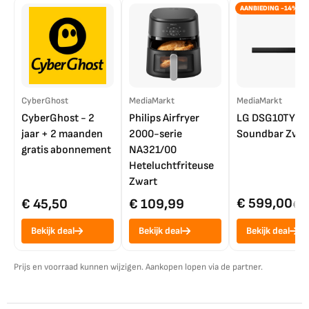
AANBIEDING -14%
CyberGhost
MediaMarkt
MediaMarkt
CyberGhost - 2
Philips Airfryer
LG DSG10TY
jaar + 2 maanden
2000-serie
Soundbar Zwar
gratis abonnement
NA321/00
Heteluchtfriteuse
Zwart
€ 599,00
€ 45,50
€ 109,99
€ 7
Bekijk deal
Bekijk deal
Bekijk deal
Prijs en voorraad kunnen wijzigen. Aankopen lopen via de partner.