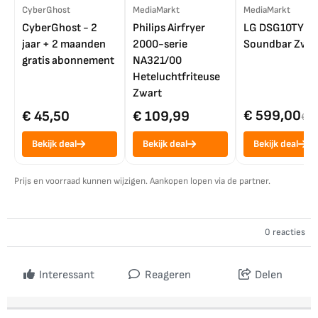
CyberGhost
MediaMarkt
MediaMarkt
CyberGhost - 2
Philips Airfryer
LG DSG10TY
jaar + 2 maanden
2000-serie
Soundbar Zwar
gratis abonnement
NA321/00
Heteluchtfriteuse
Zwart
€ 599,00
€ 45,50
€ 109,99
€ 7
Bekijk deal
Bekijk deal
Bekijk deal
Prijs en voorraad kunnen wijzigen. Aankopen lopen via de partner.
0 reacties
Interessant
Reageren
Delen