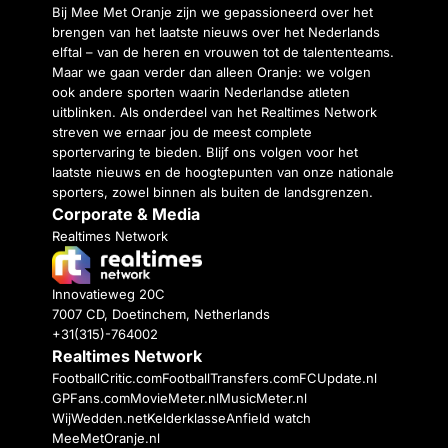
Bij Mee Met Oranje zijn we gepassioneerd over het
brengen van het laatste nieuws over het Nederlands
elftal – van de heren en vrouwen tot de talententeams.
Maar we gaan verder dan alleen Oranje: we volgen
ook andere sporten waarin Nederlandse atleten
uitblinken. Als onderdeel van het Realtimes Network
streven we ernaar jou de meest complete
sportervaring te bieden. Blijf ons volgen voor het
laatste nieuws en de hoogtepunten van onze nationale
sporters, zowel binnen als buiten de landsgrenzen.
Corporate & Media
Realtimes Network
Innovatieweg 20C
7007 CD, Doetinchem, Netherlands
+31(315)-764002
Realtimes Network
FootballCritic.com
FootballTransfers.com
FCUpdate.nl
GPFans.com
MovieMeter.nl
MusicMeter.nl
WijWedden.net
Kelderklasse
Anfield watch
MeeMetOranje.nl