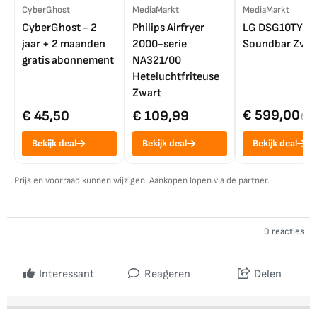
CyberGhost
MediaMarkt
MediaMarkt
CyberGhost - 2
Philips Airfryer
LG DSG10TY
jaar + 2 maanden
2000-serie
Soundbar Zwar
gratis abonnement
NA321/00
Heteluchtfriteuse
Zwart
€ 599,00
€ 45,50
€ 109,99
€ 7
Bekijk deal
Bekijk deal
Bekijk deal
Prijs en voorraad kunnen wijzigen. Aankopen lopen via de partner.
0 reacties
Interessant
Reageren
Delen