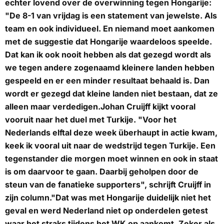
echter lovend over de overwinning tegen Hongarije:
"De 8-1 van vrijdag is een statement van jewelste. Als
team en ook individueel. En niemand moet aankomen
met de suggestie dat Hongarije waardeloos speelde.
Dat kan ik ook nooit hebben als dat gezegd wordt als
we tegen andere zogenaamd kleinere landen hebben
gespeeld en er een minder resultaat behaald is. Dan
wordt er gezegd dat kleine landen niet bestaan, dat ze
alleen maar verdedigen.Johan Cruijff kijkt vooral
vooruit naar het duel met Turkije. "Voor het
Nederlands elftal deze week überhaupt in actie kwam,
keek ik vooral uit naar de wedstrijd tegen Turkije. Een
tegenstander die morgen moet winnen en ook in staat
is om daarvoor te gaan. Daarbij geholpen door de
steun van de fanatieke supporters", schrijft Cruijff in
zijn column."Dat was met Hongarije duidelijk niet het
geval en werd Nederland niet op onderdelen getest
waar het straks tijdens het WK op aankomt. Zeker als