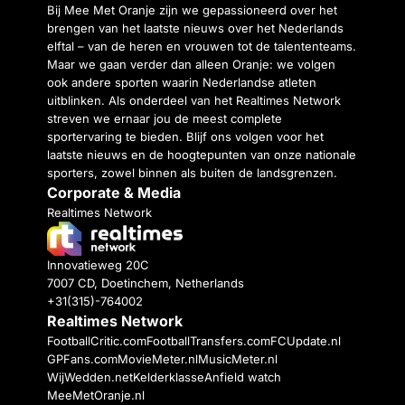
Bij Mee Met Oranje zijn we gepassioneerd over het
brengen van het laatste nieuws over het Nederlands
elftal – van de heren en vrouwen tot de talententeams.
Maar we gaan verder dan alleen Oranje: we volgen
ook andere sporten waarin Nederlandse atleten
uitblinken. Als onderdeel van het Realtimes Network
streven we ernaar jou de meest complete
sportervaring te bieden. Blijf ons volgen voor het
laatste nieuws en de hoogtepunten van onze nationale
sporters, zowel binnen als buiten de landsgrenzen.
Corporate & Media
Realtimes Network
Innovatieweg 20C
7007 CD, Doetinchem, Netherlands
+31(315)-764002
Realtimes Network
FootballCritic.com
FootballTransfers.com
FCUpdate.nl
GPFans.com
MovieMeter.nl
MusicMeter.nl
WijWedden.net
Kelderklasse
Anfield watch
MeeMetOranje.nl