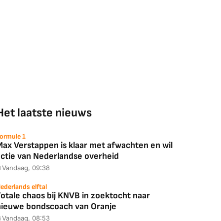
Het laatste nieuws
ormule 1
Max Verstappen is klaar met afwachten en wil
actie van Nederlandse overheid
Vandaag, 09:38
Coolblue
MediaMarkt
ederlands elftal
otale chaos bij KNVB in zoektocht naar
ED55C56LB
JBL Partybox
Google TV Streame
nieuwe bondscoach van Oranje
2025)
Ultimate Zwart
4K
Vandaag, 08:53