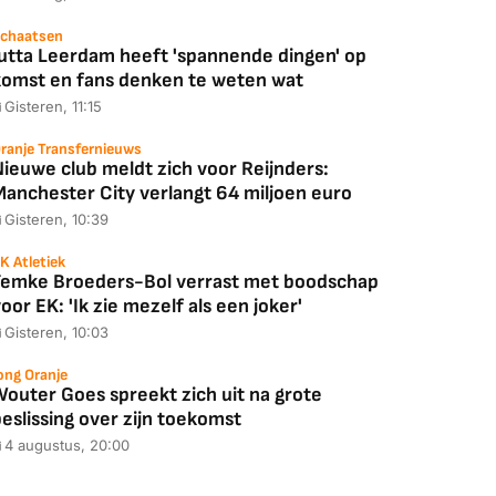
chaatsen
Jutta Leerdam heeft 'spannende dingen' op
komst en fans denken te weten wat
88,00
€ 1.179,00
€ 89,00
Gisteren, 11:15
k deal
Bekijk deal
Bekijk deal
ranje Transfernieuws
Nieuwe club meldt zich voor Reijnders:
Manchester City verlangt 64 miljoen euro
Gisteren, 10:39
K Atletiek
Femke Broeders-Bol verrast met boodschap
oor EK: 'Ik zie mezelf als een joker'
Gisteren, 10:03
ong Oranje
Wouter Goes spreekt zich uit na grote
eslissing over zijn toekomst
4 augustus, 20:00