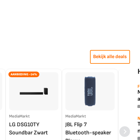
Bekijk alle deals
AANBIEDING -14%
F
MediaMarkt
MediaMarkt
EP.nl
N
T
LG DSG10TY
JBL Flip 7
LG OL
Soundbar Zwart
Bluetooth-speaker
4K TV (