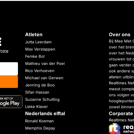
Atleten
Over ons
Bij Mee Met 
Jutta Leerdam
over het bren
Max Verstappen
atste
over het Nede
Femke Bol
vrouwen tot 
Mathieu van der Poel
gaan verder 
Rico Verhoeven
ook andere s
atleten uitbl
Michael van Gerwen
Realtimes Ne
Jenning de Boo
meest complet
Sifan Hassan
ons volgen vo
Suzanne Schulting
hoogtepunten
Lieke Klaver
zowel binnen
Nederlands elftal
Corporate
Realtimes Ne
Ronald Koeman
Memphis Depay