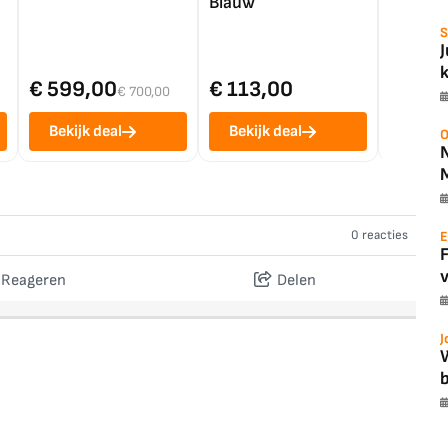
Blauw
S
€ 599,00
€ 113,00
€ 1.0
€ 700,00
Bekijk deal
Bekijk deal
Bekij
O
0 reacties
E
v
Reageren
Delen
J
b