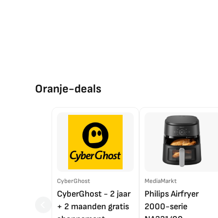
Oranje-deals
CyberGhost
MediaMarkt
CyberGhost - 2 jaar
Philips Airfryer
+ 2 maanden gratis
2000-serie