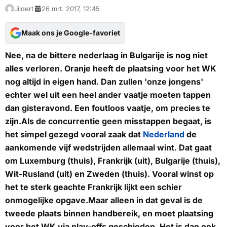
Jildert
26 mrt. 2017, 12:45
Maak ons je Google-favoriet
Nee, na de bittere nederlaag in Bulgarije is nog niet
alles verloren. Oranje heeft de plaatsing voor het WK
nog altijd in eigen hand. Dan zullen 'onze jongens'
echter wel uit een heel ander vaatje moeten tappen
dan gisteravond. Een foutloos vaatje, om precies te
zijn.Als de concurrentie geen misstappen begaat, is
het simpel gezegd vooral zaak dat
Nederland
de
aankomende vijf wedstrijden allemaal wint. Dat gaat
om Luxemburg (thuis), Frankrijk (uit), Bulgarije (thuis),
Wit-Rusland (uit) en Zweden (thuis). Vooral winst op
het te sterk geachte Frankrijk lijkt een schier
onmogelijke opgave.Maar alleen in dat geval is de
tweede plaats binnen handbereik, en moet plaatsing
voor het WK via play-offs geschieden. Het is dan ook