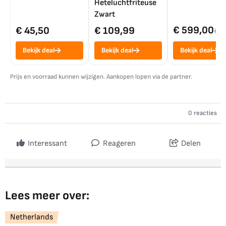
Heteluchtfriteuse
Zwart
€ 599,00
€ 45,50
€ 109,99
€ 7
Bekijk deal
Bekijk deal
Bekijk deal
Prijs en voorraad kunnen wijzigen. Aankopen lopen via de partner.
0 reacties
Interessant
Reageren
Delen
Lees meer over:
Netherlands