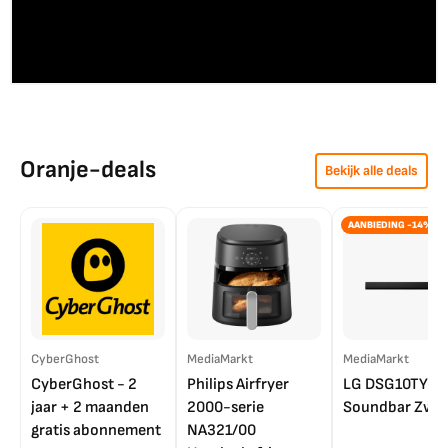
Oranje-deals
Bekijk alle deals
AANBIEDING -14%
CyberGhost
MediaMarkt
MediaMarkt
CyberGhost - 2
Philips Airfryer
LG DSG10TY
jaar + 2 maanden
2000-serie
Soundbar Zwar
gratis abonnement
NA321/00