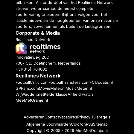
uitblinken. Als onderdeel van het Realtimes Network
streven we ernaar jou de meest complete
sportervaring te bieden. Blijf ons volgen voor het
laatste nieuws en de hoogtepunten van onze nationale
sporters, zowel binnen als buiten de landsgrenzen.
Corporate & Media
Realtimes Network
Innovatieweg 20C
7007 CD, Doetinchem, Netherlands
+31(315)-764002
Realtimes Network
FootballCritic.com
FootballTransfers.com
FCUpdate.nl
GPFans.com
MovieMeter.nl
MusicMeter.nl
WijWedden.net
Kelderklasse
Anfield watch
MeeMetOranje.nl
Adverteren
Contact
Vacatures
Privacy
Huisregels
Algemene voorwaarden
Colofon
RSS
Sitemap
Copyright © 2005 - 2026
MeeMetOranje.nl