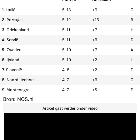
1.
Italië
5-13
+9
G
2.
Portugal
5-12
+16
B
3.
Griekenland
5-11
+7
H
4.
Servië
5-11
+6
D
5.
Zweden
5-10
+7
A
6.
IJsland
5-10
+2
I
7.
Slovenië
4-8
+2
F
8.
Noord-Ierland
4-7
+6
C
9.
Montenegro
4-7
+5
E
Bron: NOS.nl
Artikel gaat verder onder video