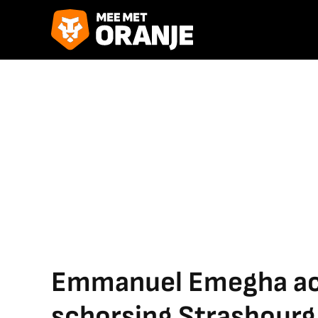
Emmanuel Emegha acc
schorsing Strasbourg