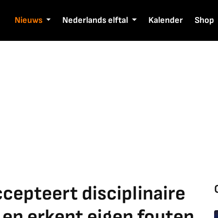
Nieuws
Nederlands elftal
Kalender
Shop
epteert disciplinaire
 en erkent eigen fouten