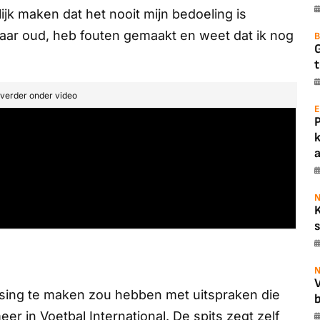
lijk maken dat het nooit mijn bedoeling is
aar oud, heb fouten gemaakt en weet dat ik nog
B
t
t verder onder video
E
a
N
s
N
sing te maken zou hebben met uitspraken die
b
meer in
Voetbal International
. De spits zegt zelf