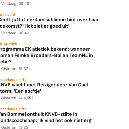
Vandaag, 09:29
oulevard
Geeft Jutta Leerdam sublieme hint over haar
oekomst? 'Het ziet er goed uit'
Vandaag, 08:42
K Atletiek
Programma EK atletiek bekend: wanneer
komen Femke Broeders-Bol en TeamNL in
ctie?
Gisteren, 15:37
ederlands elftal
KNVB wacht met Reiziger door Van Gaal-
torm: 'Een abc'tje'
Gisteren, 14:43
1
ederlands elftal
Van Bommel onthult KNVB-stilte in
ondscoachsoap: 'Ik vind het ook niet erg'
Gisteren, 13:33