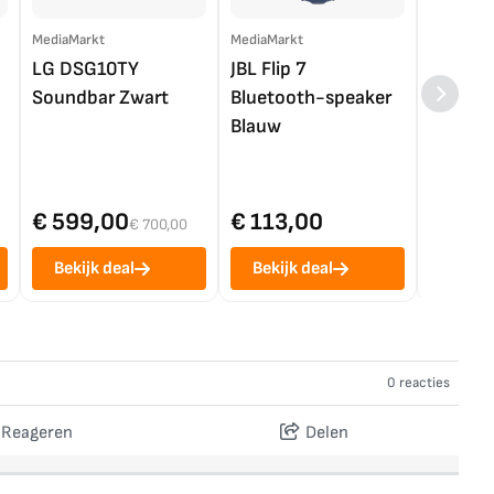
MediaMarkt
MediaMarkt
EP.nl
LG DSG10TY
JBL Flip 7
LG OL
Soundbar Zwart
Bluetooth-speaker
4K TV (
Blauw
€ 599,00
€ 113,00
€ 1.0
€ 700,00
Bekijk deal
Bekijk deal
Bekij
0 reacties
Reageren
Delen