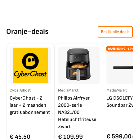
Oranje-deals
Bekijk alle deals
AANBIEDING -14%
CyberGhost
MediaMarkt
MediaMarkt
CyberGhost - 2
Philips Airfryer
LG DSG10TY
jaar + 2 maanden
2000-serie
Soundbar Zwar
gratis abonnement
NA321/00
Heteluchtfriteuse
Zwart
€ 599,00
€ 45,50
€ 109,99
€ 7