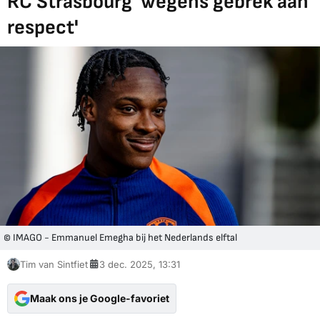
RC Strasbourg 'wegens gebrek aan
respect'
© IMAGO - Emmanuel Emegha bij het Nederlands elftal
Tim van Sintfiet
3 dec. 2025, 13:31
Maak ons je Google-favoriet