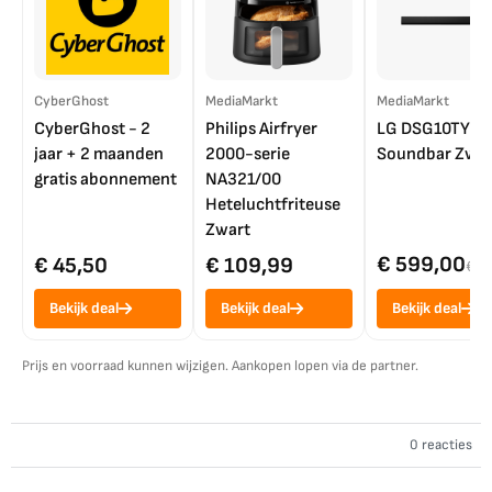
CyberGhost
MediaMarkt
MediaMarkt
CyberGhost - 2
Philips Airfryer
LG DSG10TY
jaar + 2 maanden
2000-serie
Soundbar Zwar
gratis abonnement
NA321/00
Heteluchtfriteuse
Zwart
€ 599,00
€ 45,50
€ 109,99
€ 7
Bekijk deal
Bekijk deal
Bekijk deal
Prijs en voorraad kunnen wijzigen. Aankopen lopen via de partner.
0 reacties