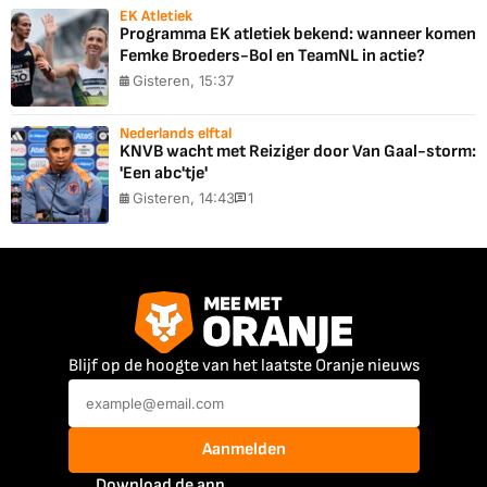
EK Atletiek
Programma EK atletiek bekend: wanneer komen
Femke Broeders-Bol en TeamNL in actie?
Gisteren, 15:37
Nederlands elftal
KNVB wacht met Reiziger door Van Gaal-storm:
'Een abc'tje'
Gisteren, 14:43
1
Blijf op de hoogte van het laatste Oranje nieuws
Aanmelden
Download de app