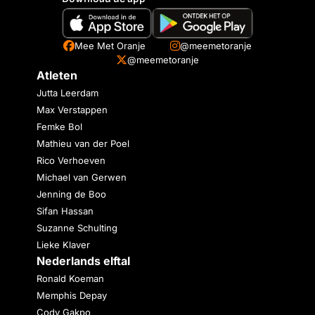
Mee Met Oranje
@meemetoranje
@meemetoranje
Atleten
Jutta Leerdam
Max Verstappen
Femke Bol
Mathieu van der Poel
Rico Verhoeven
Michael van Gerwen
Jenning de Boo
Sifan Hassan
Suzanne Schulting
Lieke Klaver
Nederlands elftal
Ronald Koeman
Memphis Depay
Cody Gakpo