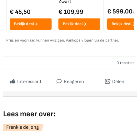
Zwart
€ 599,00
€ 45,50
€ 109,99
€ 7
Bekijk deal
Bekijk deal
Bekijk deal
Prijs en voorraad kunnen wijzigen. Aankopen lopen via de partner.
0 reacties
Interessant
Reageren
Delen
Lees meer over:
Frenkie de Jong