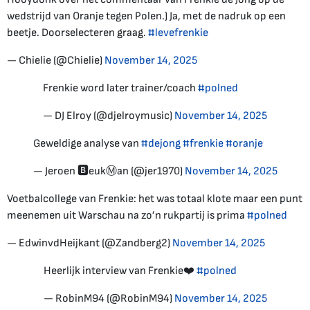
wedstrijd van Oranje tegen Polen.) Ja, met de nadruk op een
beetje. Doorselecteren graag.
#levefrenkie
— Chielie (@Chielie)
November 14, 2025
Frenkie word later trainer/coach
#polned
— DJ Elroy (@djelroymusic)
November 14, 2025
Geweldige analyse van
#dejong
#frenkie
#oranje
— Jeroen 🅱️eukⓂ️an (@jer1970)
November 14, 2025
Voetbalcollege van Frenkie: het was totaal klote maar een punt
meenemen uit Warschau na zo’n rukpartij is prima
#polned
— EdwinvdHeijkant (@Zandberg2)
November 14, 2025
Heerlijk interview van Frenkie❤️
#polned
— RobinM94 (@RobinM94)
November 14, 2025