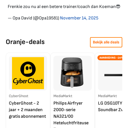
Frenkie zou nu al een betere trainer/coach dan Koeman😎
— Opa David (@Opa19581)
November 14, 2025
Oranje-deals
Bekijk alle deals
AANBIEDING -14%
CyberGhost
MediaMarkt
MediaMarkt
CyberGhost - 2
Philips Airfryer
LG DSG10TY
jaar + 2 maanden
2000-serie
Soundbar Zwar
gratis abonnement
NA321/00
Heteluchtfriteuse