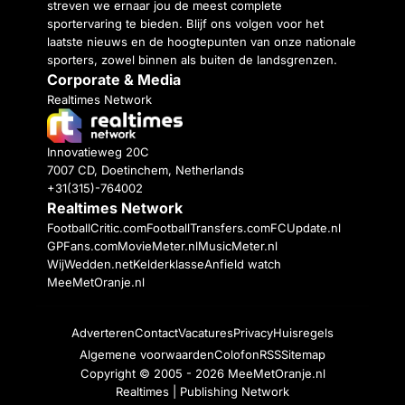
streven we ernaar jou de meest complete
sportervaring te bieden. Blijf ons volgen voor het
laatste nieuws en de hoogtepunten van onze nationale
sporters, zowel binnen als buiten de landsgrenzen.
Corporate & Media
Realtimes Network
Innovatieweg 20C
7007 CD, Doetinchem, Netherlands
+31(315)-764002
Realtimes Network
FootballCritic.com
FootballTransfers.com
FCUpdate.nl
GPFans.com
MovieMeter.nl
MusicMeter.nl
WijWedden.net
Kelderklasse
Anfield watch
MeeMetOranje.nl
Adverteren
Contact
Vacatures
Privacy
Huisregels
Algemene voorwaarden
Colofon
RSS
Sitemap
Copyright © 2005 - 2026
MeeMetOranje.nl
Realtimes | Publishing Network