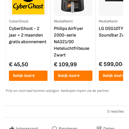
CyberGhost
MediaMarkt
MediaMarkt
CyberGhost - 2
Philips Airfryer
LG DSG10TY
jaar + 2 maanden
2000-serie
Soundbar Zwar
gratis abonnement
NA321/00
Heteluchtfriteuse
Zwart
€ 599,00
€ 45,50
€ 109,99
€ 7
Bekijk deal
Bekijk deal
Bekijk deal
Prijs en voorraad kunnen wijzigen. Aankopen lopen via de partner.
0 reacties
Interessant
Reageren
Delen