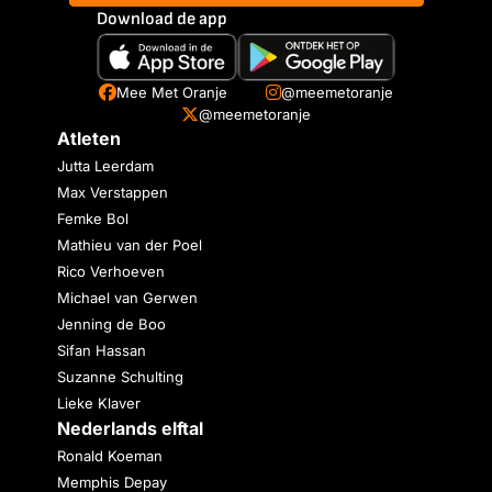
Download de app
Mee Met Oranje
@meemetoranje
@meemetoranje
Atleten
Jutta Leerdam
Max Verstappen
Femke Bol
Mathieu van der Poel
Rico Verhoeven
Michael van Gerwen
Jenning de Boo
Sifan Hassan
Suzanne Schulting
Lieke Klaver
Nederlands elftal
Ronald Koeman
Memphis Depay