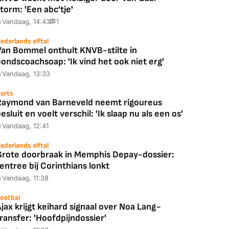
torm: 'Een abc'tje'
Vandaag, 14:43
1
ederlands elftal
Van Bommel onthult KNVB-stilte in
ondscoachsoap: 'Ik vind het ook niet erg'
Vandaag, 13:33
arts
Raymond van Barneveld neemt rigoureus
esluit en voelt verschil: 'Ik slaap nu als een os'
Vandaag, 12:41
ederlands elftal
Grote doorbraak in Memphis Depay-dossier:
entree bij Corinthians lonkt
Vandaag, 11:38
oetbal
jax krijgt keihard signaal over Noa Lang-
ransfer: 'Hoofdpijndossier'