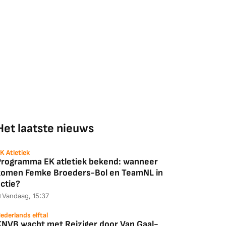
Het laatste nieuws
K Atletiek
Programma EK atletiek bekend: wanneer
komen Femke Broeders-Bol en TeamNL in
ctie?
Vandaag, 15:37
ederlands elftal
KNVB wacht met Reiziger door Van Gaal-