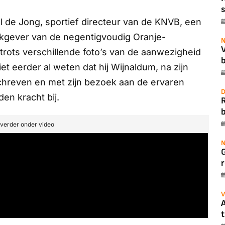
s
de Jong, sportief directeur van de KNVB, een
rkgever van de negentigvoudig Oranje-
N
n trots verschillende foto’s van de aanwezigheid
b
t eerder al weten dat hij Wijnaldum, na zijn
schreven en met zijn bezoek aan de ervaren
D
en kracht bij.
b
t verder onder video
N
r
V
A
t