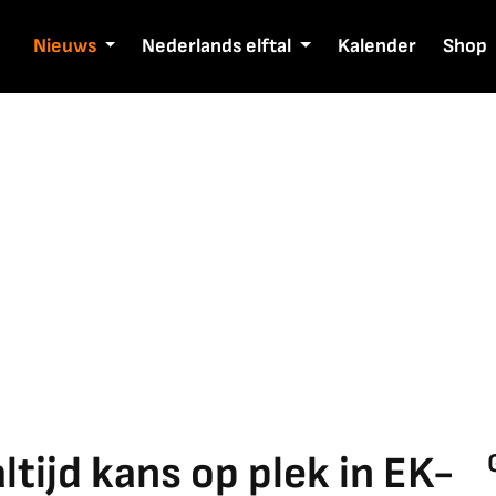
Nieuws
Nederlands elftal
Kalender
Shop
tijd kans op plek in EK-