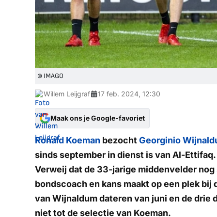
© IMAGO
Willem Leijgraf
17 feb. 2024, 12:30
Maak ons je Google-favoriet
Ronald Koeman
bezocht
Georginio Wijnal
sinds september in dienst is van Al-Ettifaq
Verweij dat de 33-jarige middenvelder nog 
bondscoach en kans maakt op een plek bij d
van Wijnaldum dateren van juni en de drie
niet tot de selectie van Koeman.