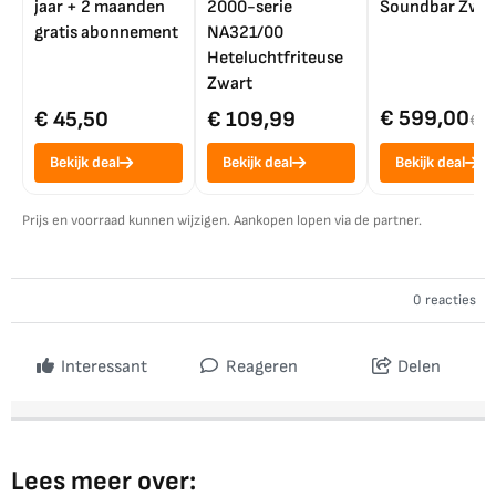
jaar + 2 maanden
2000-serie
Soundbar Zwar
gratis abonnement
NA321/00
Heteluchtfriteuse
Zwart
€ 599,00
€ 45,50
€ 109,99
€ 7
Bekijk deal
Bekijk deal
Bekijk deal
Prijs en voorraad kunnen wijzigen. Aankopen lopen via de partner.
0 reacties
Interessant
Reageren
Delen
Lees meer over: