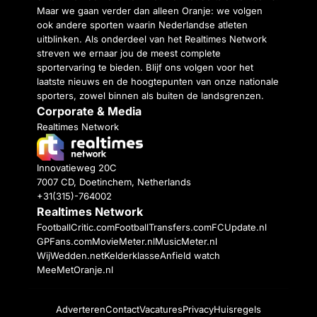
Maar we gaan verder dan alleen Oranje: we volgen
ook andere sporten waarin Nederlandse atleten
uitblinken. Als onderdeel van het Realtimes Network
streven we ernaar jou de meest complete
sportervaring te bieden. Blijf ons volgen voor het
laatste nieuws en de hoogtepunten van onze nationale
sporters, zowel binnen als buiten de landsgrenzen.
Corporate & Media
Realtimes Network
Innovatieweg 20C
7007 CD, Doetinchem, Netherlands
+31(315)-764002
Realtimes Network
FootballCritic.com
FootballTransfers.com
FCUpdate.nl
GPFans.com
MovieMeter.nl
MusicMeter.nl
WijWedden.net
Kelderklasse
Anfield watch
MeeMetOranje.nl
Adverteren
Contact
Vacatures
Privacy
Huisregels