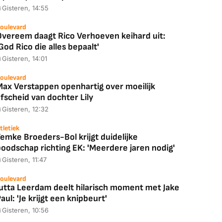
Gisteren, 14:55
Coolblue
MediaMarkt
ED55C56LB
JBL Partybox
Google TV Streame
oulevard
Overeem daagt Rico Verhoeven keihard uit:
2025)
Ultimate Zwart
4K
God Rico die alles bepaalt'
Gisteren, 14:01
oulevard
Max Verstappen openhartig over moeilijk
88,00
€ 1.179,00
€ 89,00
fscheid van dochter Lily
Gisteren, 12:32
k deal
Bekijk deal
Bekijk deal
tletiek
emke Broeders-Bol krijgt duidelijke
boodschap richting EK: 'Meerdere jaren nodig'
Gisteren, 11:47
oulevard
Jutta Leerdam deelt hilarisch moment met Jake
aul: 'Je krijgt een knipbeurt'
Gisteren, 10:56