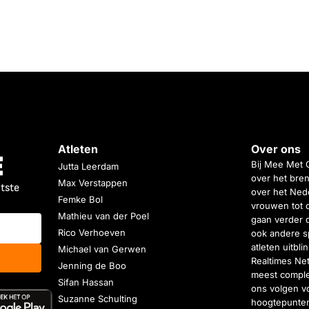
Atleten
Over ons
Bij Mee Met 
Jutta Leerdam
over het bren
Max Verstappen
atste
over het Nede
Femke Bol
vrouwen tot 
Mathieu van der Poel
gaan verder 
Rico Verhoeven
ook andere s
atleten uitbl
Michael van Gerwen
Realtimes Ne
Jenning de Boo
meest complet
Sifan Hassan
ons volgen vo
Suzanne Schulting
hoogtepunten