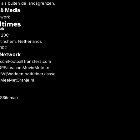
 als buiten de landsgrenzen.
 & Media
twork
g 20C
tinchem, Netherlands
4002
 Network
c.com
FootballTransfers.com
GPFans.com
MovieMeter.nl
l
WijWedden.net
Kelderklasse
h
MeeMetOranje.nl
S
Sitemap