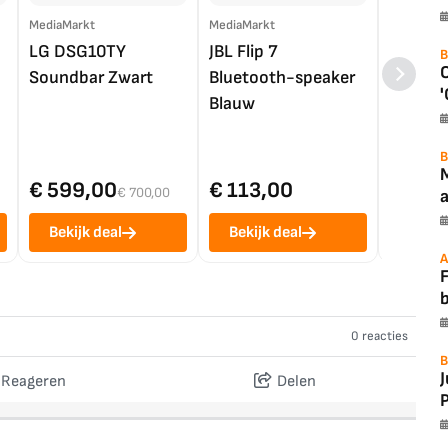
MediaMarkt
MediaMarkt
EP.nl
LG DSG10TY
JBL Flip 7
LG OL
B
Soundbar Zwart
Bluetooth-speaker
4K TV (
'
Blauw
B
€ 599,00
€ 113,00
€ 1.0
€ 700,00
a
Bekijk deal
Bekijk deal
Bekij
A
F
0 reacties
B
Reageren
Delen
P