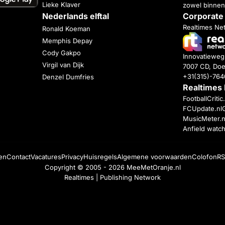
Lieke Klaver
zowel binnen
Nederlands elftal
Corporate
Realtimes Ne
Ronald Koeman
Memphis Depay
Cody Gakpo
Innovatiewe
Virgil van Dijk
7007 CD, Doe
+31(315)-76
Denzel Dumfries
Realtimes
FootballCriti
FCUpdate.nl
MusicMeter.n
Anfield watc
en
Contact
Vacatures
Privacy
Huisregels
Algemene voorwaarden
Colofon
RS
Copyright © 2005 - 2026
MeeMetOranje.nl
Realtimes | Publishing Network