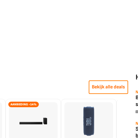
Bekijk alle deals
N
B
s
AANBIEDING -14%
N
b