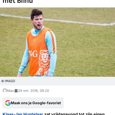
met Blind
© IMAGO
Max
29 mrt. 2016, 09:20
Maak ons je Google-favoriet
Klaas-Jan Huntelaar
zat vrijdagavond tot zijn eigen