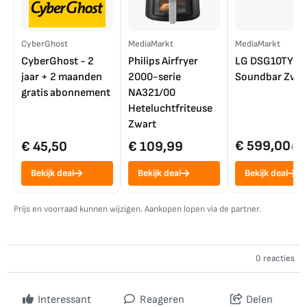
CyberGhost
MediaMarkt
MediaMarkt
CyberGhost - 2
Philips Airfryer
LG DSG10TY
jaar + 2 maanden
2000-serie
Soundbar Zwar
gratis abonnement
NA321/00
Heteluchtfriteuse
Zwart
€ 599,00
€ 45,50
€ 109,99
€ 7
Bekijk deal
Bekijk deal
Bekijk deal
Prijs en voorraad kunnen wijzigen. Aankopen lopen via de partner.
0 reacties
Interessant
Reageren
Delen