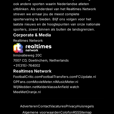
ook andere sporten waarin Nederlandse atleten
uitblinken. Als onderdeel van het Realtimes Network
streven we ernaar jou de meest complete
sportervaring te bieden. Blijf ons volgen voor het
laatste nieuws en de hoogtepunten van onze nationale
sporters, zowel binnen als buiten de landsgrenzen.
Corporate & Media
Realtimes Network
Innovatieweg 20C
7007 CD, Doetinchem, Netherlands
+31(315)-764002
Realtimes Network
FootballCritic.com
FootballTransfers.com
FCUpdate.nl
GPFans.com
MovieMeter.nl
MusicMeter.nl
WijWedden.net
Kelderklasse
Anfield watch
MeeMetOranje.nl
Adverteren
Contact
Vacatures
Privacy
Huisregels
Algemene voorwaarden
Colofon
RSS
Sitemap