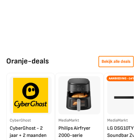
Oranje-deals
Bekijk alle deals
AANBIEDING -14%
CyberGhost
MediaMarkt
MediaMarkt
CyberGhost - 2
Philips Airfryer
LG DSG10TY
jaar + 2 maanden
2000-serie
Soundbar Zwar