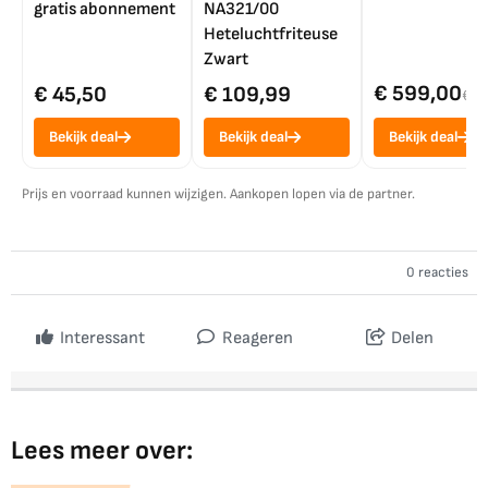
gratis abonnement
NA321/00
Heteluchtfriteuse
Zwart
€ 599,00
€ 45,50
€ 109,99
€ 7
Bekijk deal
Bekijk deal
Bekijk deal
Prijs en voorraad kunnen wijzigen. Aankopen lopen via de partner.
0 reacties
Interessant
Reageren
Delen
Lees meer over: