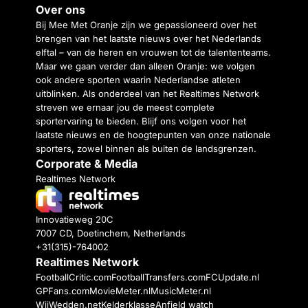
Over ons
Bij Mee Met Oranje zijn we gepassioneerd over het
brengen van het laatste nieuws over het Nederlands
elftal – van de heren en vrouwen tot de talententeams.
Maar we gaan verder dan alleen Oranje: we volgen
ook andere sporten waarin Nederlandse atleten
uitblinken. Als onderdeel van het Realtimes Network
streven we ernaar jou de meest complete
sportervaring te bieden. Blijf ons volgen voor het
laatste nieuws en de hoogtepunten van onze nationale
sporters, zowel binnen als buiten de landsgrenzen.
Corporate & Media
Realtimes Network
Innovatieweg 20C
7007 CD, Doetinchem, Netherlands
+31(315)-764002
Realtimes Network
FootballCritic.com
FootballTransfers.com
FCUpdate.nl
GPFans.com
MovieMeter.nl
MusicMeter.nl
WijWedden.net
Kelderklasse
Anfield watch