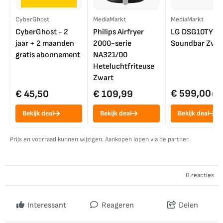
CyberGhost
MediaMarkt
MediaMarkt
CyberGhost - 2
Philips Airfryer
LG DSG10TY
jaar + 2 maanden
2000-serie
Soundbar Zwar
gratis abonnement
NA321/00
Heteluchtfriteuse
Zwart
€ 599,00
€ 45,50
€ 109,99
€ 7
Bekijk deal
Bekijk deal
Bekijk deal
Prijs en voorraad kunnen wijzigen. Aankopen lopen via de partner.
0 reacties
Interessant
Reageren
Delen