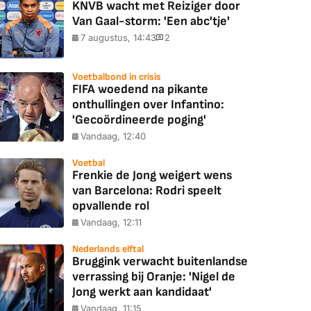
KNVB wacht met Reiziger door
Van Gaal-storm: 'Een abc'tje'
7 augustus, 14:43
2
Voetbalbond in crisis
FIFA woedend na pikante
onthullingen over Infantino:
'Gecoördineerde poging'
Vandaag, 12:40
Voetbal
Frenkie de Jong weigert wens
van Barcelona: Rodri speelt
opvallende rol
Vandaag, 12:11
Nederlands elftal
Bruggink verwacht buitenlandse
verrassing bij Oranje: 'Nigel de
Jong werkt aan kandidaat'
Vandaag, 11:15