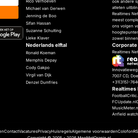
Rico Verhoeven
ook andere s
atleten uitbl
Michael van Gerwen
Realtimes Ne
Jenning de Boo
meest complet
Sifan Hassan
ons volgen vo
Suzanne Schulting
hoogtepunten
Lieke Klaver
zowel binnen
Nederlands elftal
Corporate
Realtimes Ne
Ronald Koeman
Memphis Depay
Cody Gakpo
Innovatiewe
Virgil van Dijk
7007 CD, Doe
+31(315)-76
Denzel Dumfries
Realtimes
FootballCriti
FCUpdate.nl
MusicMeter.n
Anfield watc
en
Contact
Vacatures
Privacy
Huisregels
Algemene voorwaarden
Colofon
RS
Copyright © 2005 - 2026
MeeMetOranje.nl