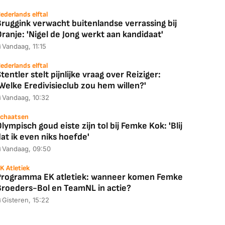
ederlands elftal
ruggink verwacht buitenlandse verrassing bij
ranje: 'Nigel de Jong werkt aan kandidaat'
Vandaag, 11:15
ederlands elftal
tentler stelt pijnlijke vraag over Reiziger:
Welke Eredivisieclub zou hem willen?'
Coolblue
MediaMarkt
Vandaag, 10:32
ED55C56LB
JBL Partybox
Google TV Streame
2025)
Ultimate Zwart
4K
chaatsen
lympisch goud eiste zijn tol bij Femke Kok: 'Blij
at ik even niks hoefde'
Vandaag, 09:50
K Atletiek
88,00
€ 1.179,00
€ 89,00
Programma EK atletiek: wanneer komen Femke
Broeders-Bol en TeamNL in actie?
k deal
Bekijk deal
Bekijk deal
Gisteren, 15:22