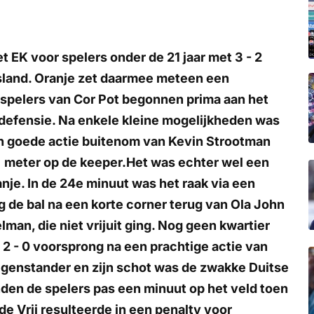
t EK voor spelers onder de 21 jaar met 3 - 2
sland. Oranje zet daarmee meteen een
e spelers van Cor Pot begonnen prima aan het
e defensie. Na enkele kleine mogelijkheden was
n goede actie buitenom van Kevin Strootman
lf meter op de keeper.Het was echter wel een
nje. In de 24e minuut was het raak via een
g de bal na een korte corner terug van Ola John
lman, die niet vrijuit ging. Nog geen kwartier
2 - 0 voorsprong na een prachtige actie van
tegenstander en zijn schot was de zwakke Duitse
den de spelers pas een minuut op het veld toen
 de Vrij resulteerde in een penalty voor