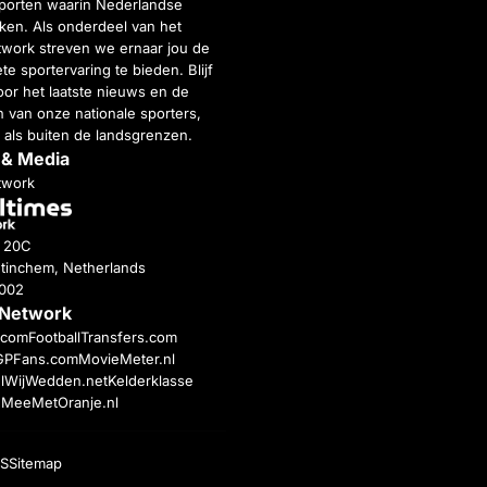
porten waarin Nederlandse
inken. Als onderdeel van het
twork streven we ernaar jou de
e sportervaring te bieden. Blijf
or het laatste nieuws en de
 van onze nationale sporters,
 als buiten de landsgrenzen.
 & Media
twork
g 20C
tinchem, Netherlands
4002
 Network
c.com
FootballTransfers.com
GPFans.com
MovieMeter.nl
l
WijWedden.net
Kelderklasse
h
MeeMetOranje.nl
S
Sitemap