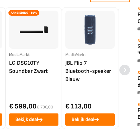
N
AANBIEDING -14%
B
O
N
S
'
MediaMarkt
MediaMarkt
EP.nl
LG DSG10TY
JBL Flip 7
LG OL
Soundbar Zwart
Bluetooth-speaker
4K TV (
S
O
Blauw
d
E
€ 599,00
€ 113,00
€ 1.0
€ 700,00
Bekijk deal
Bekijk deal
Bekij