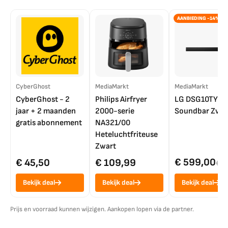
AANBIEDING -14%
CyberGhost
MediaMarkt
MediaMarkt
CyberGhost - 2
Philips Airfryer
LG DSG10TY
jaar + 2 maanden
2000-serie
Soundbar Zwar
gratis abonnement
NA321/00
Heteluchtfriteuse
Zwart
€ 599,00
€ 45,50
€ 109,99
€ 7
Bekijk deal
Bekijk deal
Bekijk deal
Prijs en voorraad kunnen wijzigen. Aankopen lopen via de partner.