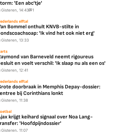
torm: 'Een abc'tje'
Gisteren, 14:43
1
ederlands elftal
Van Bommel onthult KNVB-stilte in
ondscoachsoap: 'Ik vind het ook niet erg'
Gisteren, 13:33
arts
Raymond van Barneveld neemt rigoureus
esluit en voelt verschil: 'Ik slaap nu als een os'
Gisteren, 12:41
ederlands elftal
Grote doorbraak in Memphis Depay-dossier:
entree bij Corinthians lonkt
Gisteren, 11:38
oetbal
jax krijgt keihard signaal over Noa Lang-
ransfer: 'Hoofdpijndossier'
Gisteren, 11:07