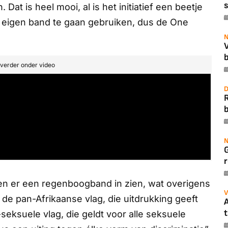
s
at is heel mooi, al is het initiatief een beetje
eigen band te gaan gebruiken, dus de One
N
b
t verder onder video
D
b
N
r
n er een regenboogband in zien, wat overigens
V
n de pan-Afrikaanse vlag, die uitdrukking geeft
A
t
seksuele vlag, die geldt voor alle seksuele