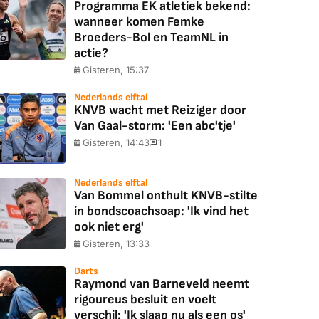
Programma EK atletiek bekend:
wanneer komen Femke
Broeders-Bol en TeamNL in
actie?
Gisteren, 15:37
Nederlands elftal
KNVB wacht met Reiziger door
Van Gaal-storm: 'Een abc'tje'
Gisteren, 14:43
1
Nederlands elftal
Van Bommel onthult KNVB-stilte
in bondscoachsoap: 'Ik vind het
ook niet erg'
Gisteren, 13:33
Darts
Raymond van Barneveld neemt
rigoureus besluit en voelt
verschil: 'Ik slaap nu als een os'