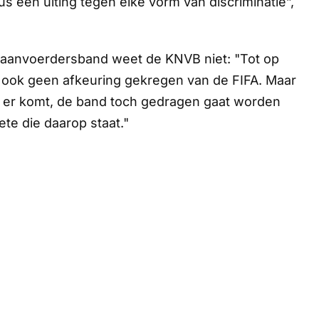
us een uiting tegen élke vorm van discriminatie”,
aanvoerdersband weet de KNVB niet: "Tot op
ook geen afkeuring gekregen van de FIFA. Maar
ng er komt, de band toch gedragen gaat worden
ete die daarop staat."