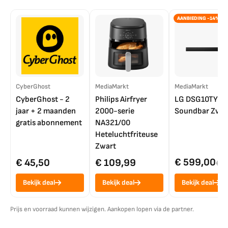
AANBIEDING -14%
CyberGhost
MediaMarkt
MediaMarkt
CyberGhost - 2
Philips Airfryer
LG DSG10TY
jaar + 2 maanden
2000-serie
Soundbar Zwar
gratis abonnement
NA321/00
Heteluchtfriteuse
Zwart
€ 599,00
€ 45,50
€ 109,99
€ 7
Bekijk deal
Bekijk deal
Bekijk deal
Prijs en voorraad kunnen wijzigen. Aankopen lopen via de partner.