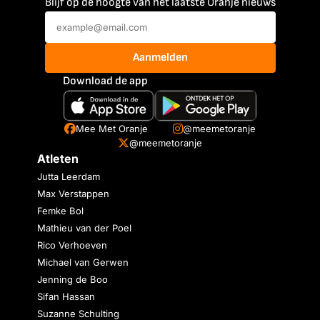
Blijf op de hoogte van het laatste Oranje nieuws
Aanmelden
Download de app
Mee Met Oranje
@meemetoranje
@meemetoranje
Atleten
Jutta Leerdam
Max Verstappen
Femke Bol
Mathieu van der Poel
Rico Verhoeven
Michael van Gerwen
Jenning de Boo
Sifan Hassan
Suzanne Schulting