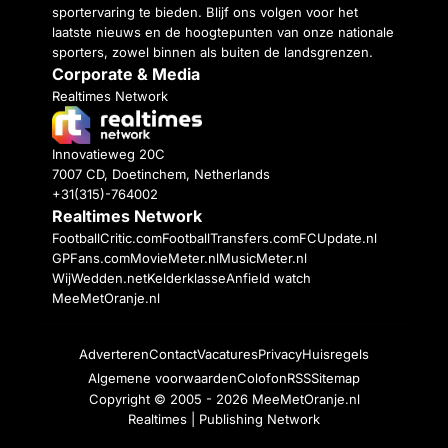
sportervaring te bieden. Blijf ons volgen voor het
laatste nieuws en de hoogtepunten van onze nationale
sporters, zowel binnen als buiten de landsgrenzen.
Corporate & Media
Realtimes Network
Innovatieweg 20C
7007 CD, Doetinchem, Netherlands
+31(315)-764002
Realtimes Network
FootballCritic.com
FootballTransfers.com
FCUpdate.nl
GPFans.com
MovieMeter.nl
MusicMeter.nl
WijWedden.net
Kelderklasse
Anfield watch
MeeMetOranje.nl
Adverteren
Contact
Vacatures
Privacy
Huisregels
Algemene voorwaarden
Colofon
RSS
Sitemap
Copyright © 2005 - 2026
MeeMetOranje.nl
Realtimes | Publishing Network