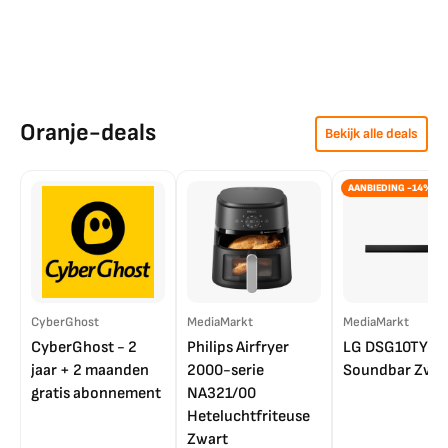
Oranje-deals
Bekijk alle deals
AANBIEDING -14%
CyberGhost
MediaMarkt
MediaMarkt
CyberGhost - 2
Philips Airfryer
LG DSG10TY
jaar + 2 maanden
2000-serie
Soundbar Zwar
gratis abonnement
NA321/00
Heteluchtfriteuse
Zwart