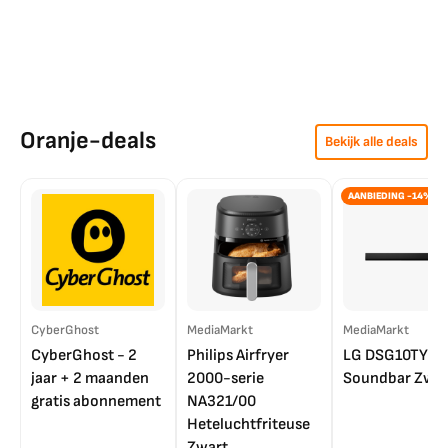
Oranje-deals
Bekijk alle deals
AANBIEDING -14%
CyberGhost
MediaMarkt
MediaMarkt
CyberGhost - 2
Philips Airfryer
LG DSG10TY
jaar + 2 maanden
2000-serie
Soundbar Zwar
gratis abonnement
NA321/00
Heteluchtfriteuse
Zwart