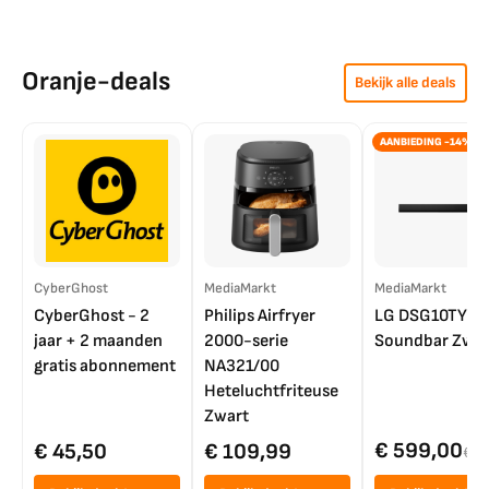
Oranje-deals
Bekijk alle deals
AANBIEDING -14%
CyberGhost
MediaMarkt
MediaMarkt
CyberGhost - 2
Philips Airfryer
LG DSG10TY
jaar + 2 maanden
2000-serie
Soundbar Zwar
gratis abonnement
NA321/00
Heteluchtfriteuse
Zwart
€ 599,00
€ 45,50
€ 109,99
€ 7