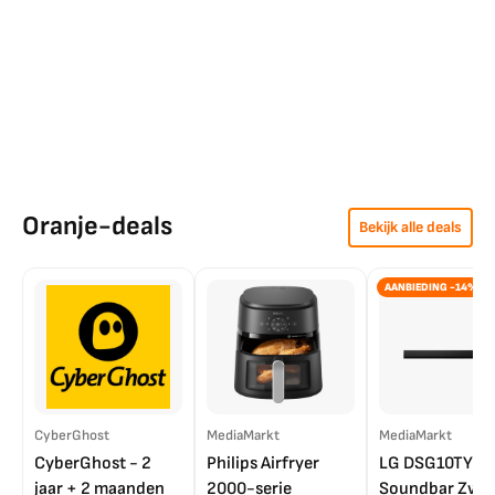
Oranje-deals
Bekijk alle deals
AANBIEDING -14%
CyberGhost
MediaMarkt
MediaMarkt
CyberGhost - 2
Philips Airfryer
LG DSG10TY
jaar + 2 maanden
2000-serie
Soundbar Zwar