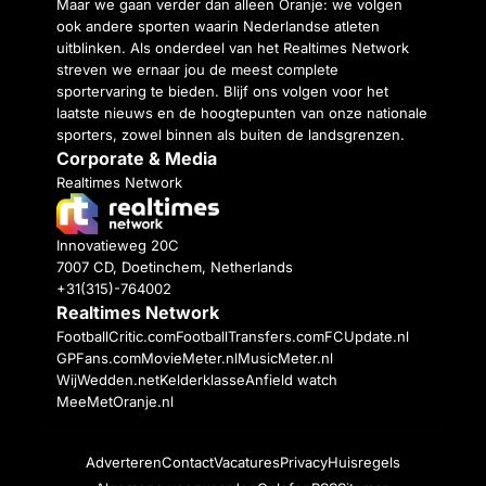
Maar we gaan verder dan alleen Oranje: we volgen
ook andere sporten waarin Nederlandse atleten
uitblinken. Als onderdeel van het Realtimes Network
streven we ernaar jou de meest complete
sportervaring te bieden. Blijf ons volgen voor het
laatste nieuws en de hoogtepunten van onze nationale
sporters, zowel binnen als buiten de landsgrenzen.
Corporate & Media
Realtimes Network
Innovatieweg 20C
7007 CD, Doetinchem, Netherlands
+31(315)-764002
Realtimes Network
FootballCritic.com
FootballTransfers.com
FCUpdate.nl
GPFans.com
MovieMeter.nl
MusicMeter.nl
WijWedden.net
Kelderklasse
Anfield watch
MeeMetOranje.nl
Adverteren
Contact
Vacatures
Privacy
Huisregels