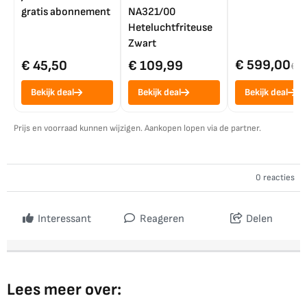
gratis abonnement
NA321/00
Heteluchtfriteuse
Zwart
€ 599,00
€ 45,50
€ 109,99
€ 7
Bekijk deal
Bekijk deal
Bekijk deal
Prijs en voorraad kunnen wijzigen. Aankopen lopen via de partner.
0 reacties
Interessant
Reageren
Delen
Lees meer over: