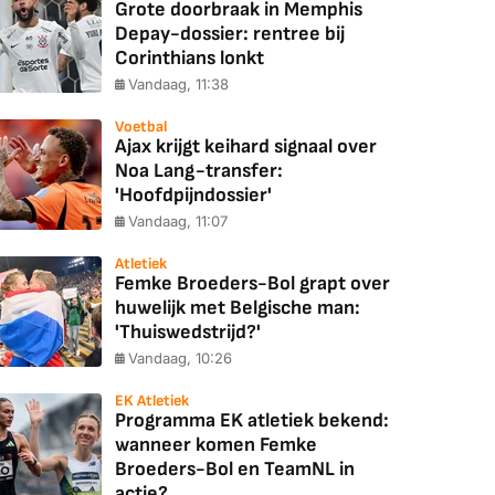
Grote doorbraak in Memphis
Depay-dossier: rentree bij
Corinthians lonkt
Vandaag, 11:38
Voetbal
Ajax krijgt keihard signaal over
Noa Lang-transfer:
'Hoofdpijndossier'
Vandaag, 11:07
Atletiek
Femke Broeders-Bol grapt over
huwelijk met Belgische man:
'Thuiswedstrijd?'
Vandaag, 10:26
EK Atletiek
Programma EK atletiek bekend:
wanneer komen Femke
Broeders-Bol en TeamNL in
actie?