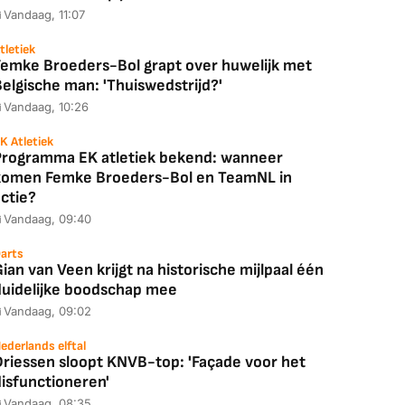
Vandaag, 11:07
tletiek
Femke Broeders-Bol grapt over huwelijk met
elgische man: 'Thuiswedstrijd?'
Vandaag, 10:26
K Atletiek
Programma EK atletiek bekend: wanneer
komen Femke Broeders-Bol en TeamNL in
Coolblue
MediaMarkt
ctie?
ED55C56LB
JBL Partybox
Google TV Streame
Vandaag, 09:40
2025)
Ultimate Zwart
4K
arts
ian van Veen krijgt na historische mijlpaal één
duidelijke boodschap mee
Vandaag, 09:02
88,00
€ 1.179,00
€ 89,00
ederlands elftal
Driessen sloopt KNVB-top: 'Façade voor het
k deal
Bekijk deal
Bekijk deal
disfunctioneren'
Vandaag, 08:35