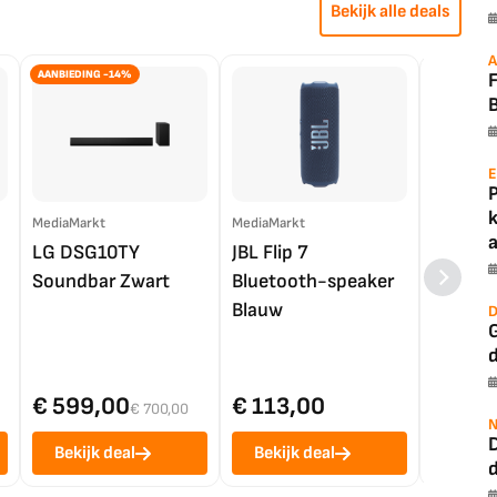
Bekijk alle deals
A
AANBIEDING -14%
B
E
MediaMarkt
MediaMarkt
EP.nl
a
LG DSG10TY
JBL Flip 7
LG OL
Soundbar Zwart
Bluetooth-speaker
4K TV (
Blauw
D
G
€ 599,00
€ 113,00
€ 1.0
€ 700,00
N
Bekijk deal
Bekijk deal
Bekij