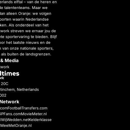
rlands elftal – van de heren en
de talententeams. Maar we
dan alleen Oranje: we volgen
porten waarin Nederlandse
inken. Als onderdeel van het
twork streven we ernaar jou de
e sportervaring te bieden. Blijf
or het laatste nieuws en de
 van onze nationale sporters,
 als buiten de landsgrenzen.
 & Media
twork
g 20C
tinchem, Netherlands
4002
 Network
c.com
FootballTransfers.com
GPFans.com
MovieMeter.nl
l
WijWedden.net
Kelderklasse
h
MeeMetOranje.nl