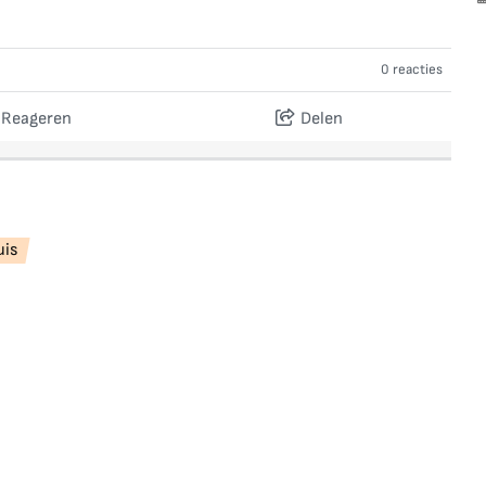
0 reacties
Reageren
Delen
uis