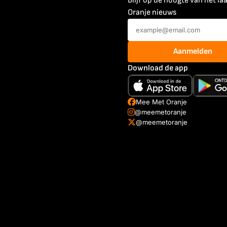
Blijf op de hoogte van het la
Oranje nieuws
Aanmelden
Download de app
Mee Met Oranje
@meemetoranje
@meemetoranje