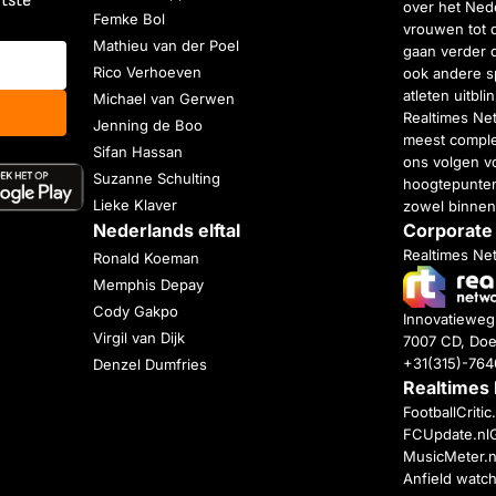
atste
over het Nede
Femke Bol
vrouwen tot 
Mathieu van der Poel
gaan verder 
Rico Verhoeven
ook andere s
atleten uitbl
Michael van Gerwen
Realtimes Ne
Jenning de Boo
meest complet
Sifan Hassan
ons volgen vo
Suzanne Schulting
hoogtepunten
Lieke Klaver
zowel binnen
Nederlands elftal
Corporate
Realtimes Ne
Ronald Koeman
Memphis Depay
Cody Gakpo
Innovatiewe
Virgil van Dijk
7007 CD, Doe
+31(315)-76
Denzel Dumfries
Realtimes
FootballCriti
FCUpdate.nl
MusicMeter.n
Anfield watc