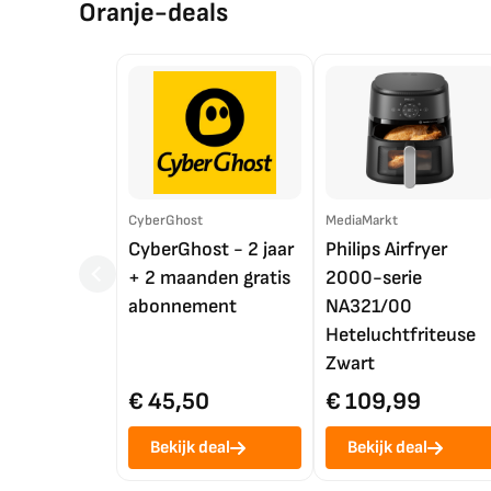
Oranje-deals
CyberGhost
MediaMarkt
CyberGhost - 2 jaar
Philips Airfryer
+ 2 maanden gratis
2000-serie
abonnement
NA321/00
Heteluchtfriteuse
Zwart
€ 45,50
€ 109,99
Bekijk deal
Bekijk deal