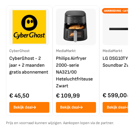
AANBIEDING -14%
CyberGhost
MediaMarkt
MediaMarkt
CyberGhost - 2
Philips Airfryer
LG DSG10TY
jaar + 2 maanden
2000-serie
Soundbar Zwar
gratis abonnement
NA321/00
Heteluchtfriteuse
Zwart
€ 599,00
€ 45,50
€ 109,99
€ 7
Bekijk deal
Bekijk deal
Bekijk deal
Prijs en voorraad kunnen wijzigen. Aankopen lopen via de partner.