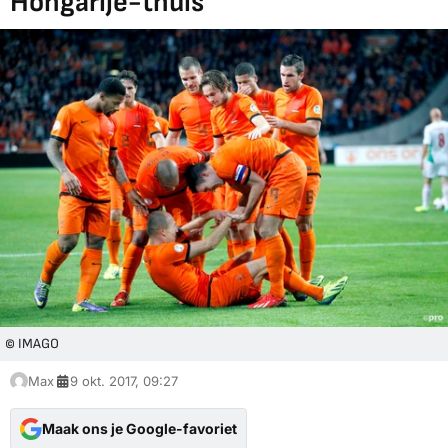
Hongarije-thuis'
© IMAGO
Max
9 okt. 2017, 09:27
Maak ons je Google-favoriet