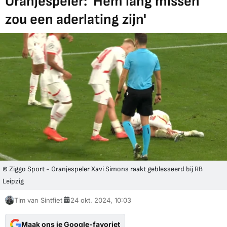
Oranjespeler: 'Hem lang missen
zou een aderlating zijn'
© Ziggo Sport - Oranjespeler Xavi Simons raakt geblesseerd bij RB
Leipzig
Tim van Sintfiet
24 okt. 2024, 10:03
Maak ons je Google-favoriet