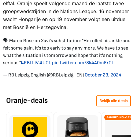
elftal. Oranje speelt volgende maand de laatste twee
groepswedstrijden in de Nations League. 16 november
wacht Hongarije en op 19 november volgt een uitduel
met Bosnië en Herzegovina.
🗣️ Marco Rose on Xavi's substitution: "He rolled his ankle and
felt some pain. It's too early to say any more. We have to see
what the situation is tomorrow and hope that it's nothing
serious."
#RBLLIV
#UCL
pic.twitter.com/8k440mErCl
— RB Leipzig English (@RBLeipzig_EN)
October 23, 2024
Oranje-deals
Bekijk alle deals
AANBIEDING -14%