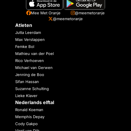
Mee Met Oranje
@meemetoranje
@meemetoranje
Atleten
Jutta Leerdam
Max Verstappen
Femke Bol
Mathieu van der Poel
Rico Verhoeven
Michael van Gerwen
Jenning de Boo
Sifan Hassan
Suzanne Schulting
Lieke Klaver
Nederlands elftal
Ronald Koeman
Memphis Depay
Cody Gakpo
Virgil van Dijk