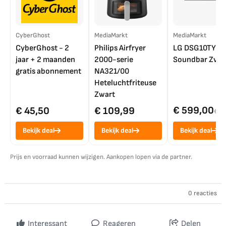
CyberGhost
MediaMarkt
MediaMarkt
CyberGhost - 2
Philips Airfryer
LG DSG10TY
jaar + 2 maanden
2000-serie
Soundbar Zwar
gratis abonnement
NA321/00
Heteluchtfriteuse
Zwart
€ 599,00
€ 45,50
€ 109,99
€ 7
Bekijk deal
Bekijk deal
Bekijk deal
Prijs en voorraad kunnen wijzigen. Aankopen lopen via de partner.
0 reacties
Interessant
Reageren
Delen