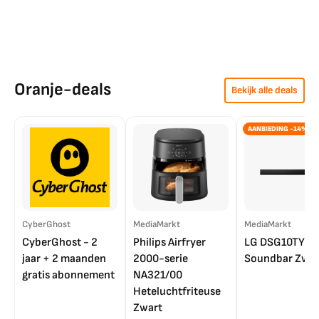
Oranje-deals
Bekijk alle deals
AANBIEDING -14%
CyberGhost
MediaMarkt
MediaMarkt
CyberGhost - 2
Philips Airfryer
LG DSG10TY
jaar + 2 maanden
2000-serie
Soundbar Zwar
gratis abonnement
NA321/00
Heteluchtfriteuse
Zwart