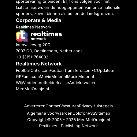
sportervaring te bieden. Blijf ons volgen voor het
laatste nieuws en de hoogtepunten van onze nationale
sporters, zowel binnen als buiten de landsgrenzen.
Corporate & Media
Realtimes Network
Innovatieweg 20C
7007 CD, Doetinchem, Netherlands
+31(315)-764002
Realtimes Network
FootballCritic.com
FootballTransfers.com
FCUpdate.nl
GPFans.com
MovieMeter.nl
MusicMeter.nl
WijWedden.net
Kelderklasse
Anfield watch
MeeMetOranje.nl
Adverteren
Contact
Vacatures
Privacy
Huisregels
Algemene voorwaarden
Colofon
RSS
Sitemap
Copyright © 2005 - 2026
MeeMetOranje.nl
Realtimes | Publishing Network