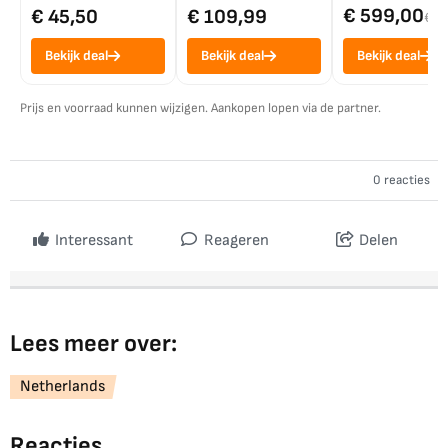
€ 599,00
€ 45,50
€ 109,99
€ 7
Bekijk deal
Bekijk deal
Bekijk deal
Prijs en voorraad kunnen wijzigen. Aankopen lopen via de partner.
0 reacties
Interessant
Reageren
Delen
Lees meer over:
Netherlands
Reacties