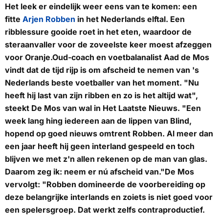
Het leek er eindelijk weer eens van te komen: een
fitte
Arjen Robben
in het Nederlands elftal. Een
ribblessure gooide roet in het eten, waardoor de
steraanvaller voor de zoveelste keer moest afzeggen
voor Oranje.Oud-coach en voetbalanalist Aad de Mos
vindt dat de tijd rijp is om afscheid te nemen van 's
Nederlands beste voetballer van het moment. "Nu
heeft hij last van zijn ribben en zo is het altijd wat",
steekt De Mos van wal in
Het Laatste Nieuws
. "Een
week lang hing iedereen aan de lippen van Blind,
hopend op goed nieuws omtrent Robben. Al meer dan
een jaar heeft hij geen interland gespeeld en toch
blijven we met z'n allen rekenen op de man van glas.
Daarom zeg ik: neem er nú afscheid van."De Mos
vervolgt: "Robben domineerde de voorbereiding op
deze belangrijke interlands en zoiets is niet goed voor
een spelersgroep. Dat werkt zelfs contraproductief.