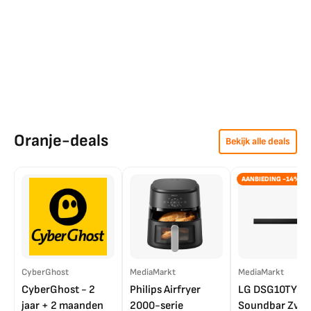
Oranje-deals
Bekijk alle deals
AANBIEDING -14%
CyberGhost
MediaMarkt
MediaMarkt
CyberGhost - 2
Philips Airfryer
LG DSG10TY
jaar + 2 maanden
2000-serie
Soundbar Zwar