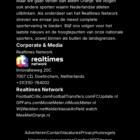
Maar we gaan verder dan alleen Oranje: we volgen
ook andere sporten waarin Nederlandse atleten
uitblinken. Als onderdeel van het Realtimes Network
streven we ernaar jou de meest complete
sportervaring te bieden. Blijf ons volgen voor het
laatste nieuws en de hoogtepunten van onze nationale
sporters, zowel binnen als buiten de landsgrenzen.
Corporate & Media
Realtimes Network
Innovatieweg 20C
7007 CD, Doetinchem, Netherlands
+31(315)-764002
Realtimes Network
FootballCritic.com
FootballTransfers.com
FCUpdate.nl
GPFans.com
MovieMeter.nl
MusicMeter.nl
WijWedden.net
Kelderklasse
Anfield watch
MeeMetOranje.nl
Adverteren
Contact
Vacatures
Privacy
Huisregels
Algemene voorwaarden
Colofon
RSS
Sitemap