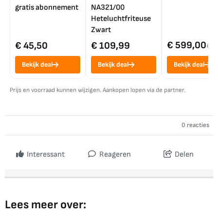
gratis abonnement
NA321/00
Heteluchtfriteuse
Zwart
€ 599,00
€ 45,50
€ 109,99
€ 7
Bekijk deal
Bekijk deal
Bekijk deal
Prijs en voorraad kunnen wijzigen. Aankopen lopen via de partner.
0 reacties
Interessant
Reageren
Delen
Lees meer over: