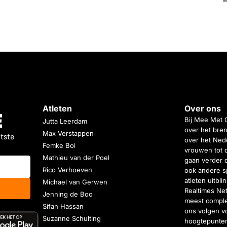
Atleten
Over ons
Bij Mee Met 
Jutta Leerdam
over het bren
Max Verstappen
atste
over het Nede
Femke Bol
vrouwen tot 
Mathieu van der Poel
gaan verder 
Rico Verhoeven
ook andere s
atleten uitbl
Michael van Gerwen
Realtimes Ne
Jenning de Boo
meest complet
Sifan Hassan
ons volgen vo
Suzanne Schulting
hoogtepunten