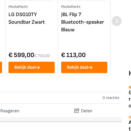
MediaMarkt
MediaMarkt
EP.nl
LG DSG10TY
JBL Flip 7
LG OL
Soundbar Zwart
Bluetooth-speaker
4K TV (
Blauw
€ 599,00
€ 113,00
€ 1.0
€ 700,00
Bekijk deal
Bekijk deal
Bekij
N
0 reacties
r
Reageren
Delen
V
A
t