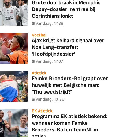
Grote doorbraak in Memphis
Depay-dossier: rentree bij
Corinthians lonkt
Vandaag, 11:38
Voetbal
Ajax krijgt keihard signaal over
Noa Lang-transfer:
'Hoofdpijndossier'
Vandaag, 11:07
Atletiek
Femke Broeders-Bol grapt over
huwelijk met Belgische man:
'Thuiswedstrijd?'
Vandaag, 10:26
EK Atletiek
Programma EK atletiek bekend:
wanneer komen Femke
Broeders-Bol en TeamNL in
actie?