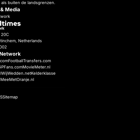
 als buiten de landsgrenzen.
 & Media
twork
g 20C
tinchem, Netherlands
4002
 Network
c.com
FootballTransfers.com
GPFans.com
MovieMeter.nl
l
WijWedden.net
Kelderklasse
h
MeeMetOranje.nl
S
Sitemap