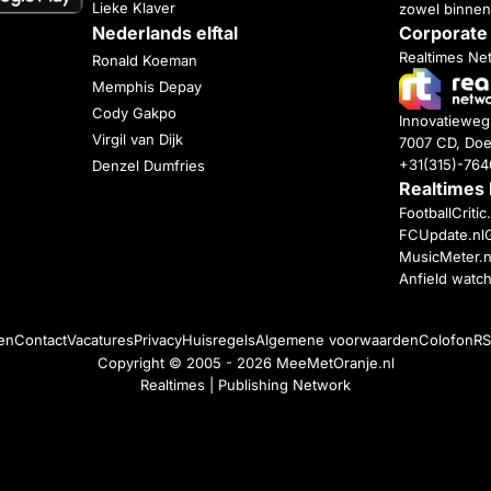
Lieke Klaver
zowel binnen
Nederlands elftal
Corporate
Realtimes Ne
Ronald Koeman
Memphis Depay
Cody Gakpo
Innovatiewe
Virgil van Dijk
7007 CD, Doe
+31(315)-76
Denzel Dumfries
Realtimes
FootballCriti
FCUpdate.nl
MusicMeter.n
Anfield watc
en
Contact
Vacatures
Privacy
Huisregels
Algemene voorwaarden
Colofon
RS
Copyright © 2005 - 2026
MeeMetOranje.nl
Realtimes | Publishing Network