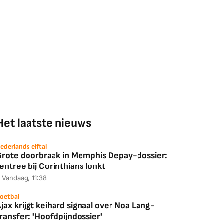
Coolblue
MediaMarkt
ED55C56LB
JBL Partybox
Google TV Streame
2025)
Ultimate Zwart
4K
88,00
€ 1.179,00
€ 89,00
k deal
Bekijk deal
Bekijk deal
Het laatste nieuws
ederlands elftal
Grote doorbraak in Memphis Depay-dossier:
entree bij Corinthians lonkt
Vandaag, 11:38
oetbal
jax krijgt keihard signaal over Noa Lang-
ransfer: 'Hoofdpijndossier'