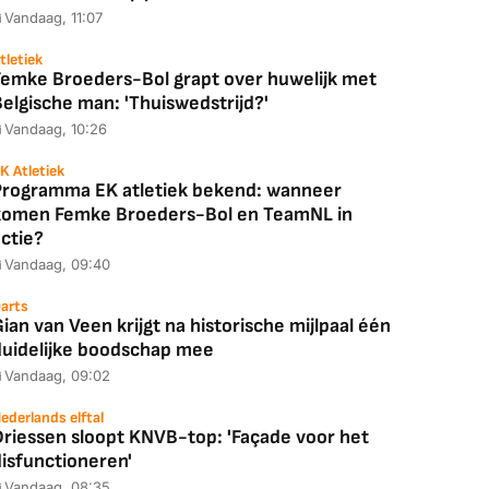
Vandaag, 11:07
tletiek
Femke Broeders-Bol grapt over huwelijk met
elgische man: 'Thuiswedstrijd?'
Vandaag, 10:26
K Atletiek
Programma EK atletiek bekend: wanneer
komen Femke Broeders-Bol en TeamNL in
ctie?
Vandaag, 09:40
arts
ian van Veen krijgt na historische mijlpaal één
duidelijke boodschap mee
Vandaag, 09:02
ederlands elftal
Driessen sloopt KNVB-top: 'Façade voor het
disfunctioneren'
Vandaag, 08:35