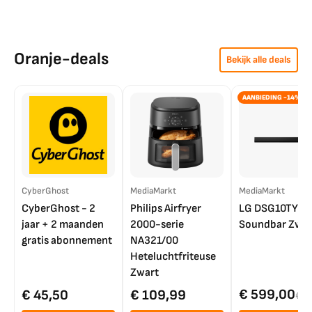
Oranje-deals
Bekijk alle deals
AANBIEDING -14%
CyberGhost
MediaMarkt
MediaMarkt
CyberGhost - 2
Philips Airfryer
LG DSG10TY
jaar + 2 maanden
2000-serie
Soundbar Zwar
gratis abonnement
NA321/00
Heteluchtfriteuse
Zwart
€ 599,00
€ 45,50
€ 109,99
€ 7