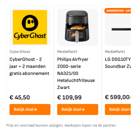
AANBIEDING -14%
CyberGhost
MediaMarkt
MediaMarkt
CyberGhost - 2
Philips Airfryer
LG DSG10TY
jaar + 2 maanden
2000-serie
Soundbar Zwar
gratis abonnement
NA321/00
Heteluchtfriteuse
Zwart
€ 599,00
€ 45,50
€ 109,99
€ 7
Bekijk deal
Bekijk deal
Bekijk deal
Prijs en voorraad kunnen wijzigen. Aankopen lopen via de partner.