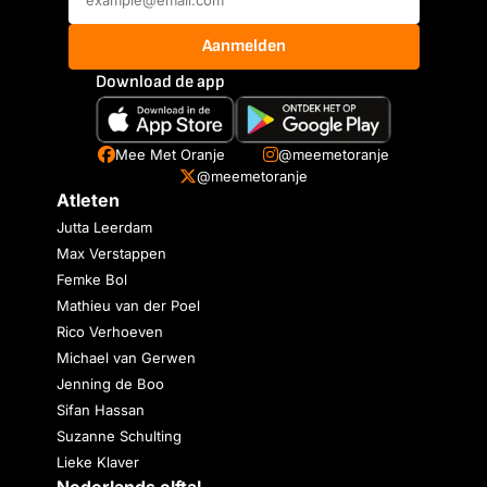
Aanmelden
Download de app
Mee Met Oranje
@meemetoranje
@meemetoranje
Atleten
Jutta Leerdam
Max Verstappen
Femke Bol
Mathieu van der Poel
Rico Verhoeven
Michael van Gerwen
Jenning de Boo
Sifan Hassan
Suzanne Schulting
Lieke Klaver
Nederlands elftal