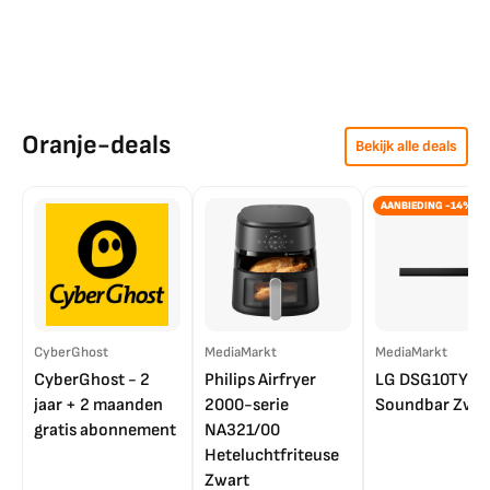
Oranje-deals
Bekijk alle deals
AANBIEDING -14%
CyberGhost
MediaMarkt
MediaMarkt
CyberGhost - 2
Philips Airfryer
LG DSG10TY
jaar + 2 maanden
2000-serie
Soundbar Zwar
gratis abonnement
NA321/00
Heteluchtfriteuse
Zwart