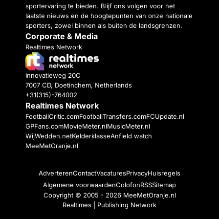
sportervaring te bieden. Blijf ons volgen voor het
laatste nieuws en de hoogtepunten van onze nationale
sporters, zowel binnen als buiten de landsgrenzen.
Corporate & Media
Realtimes Network
Innovatieweg 20C
7007 CD, Doetinchem, Netherlands
+31(315)-764002
Realtimes Network
FootballCritic.com
FootballTransfers.com
FCUpdate.nl
GPFans.com
MovieMeter.nl
MusicMeter.nl
WijWedden.net
Kelderklasse
Anfield watch
MeeMetOranje.nl
Adverteren
Contact
Vacatures
Privacy
Huisregels
Algemene voorwaarden
Colofon
RSS
Sitemap
Copyright © 2005 - 2026
MeeMetOranje.nl
Realtimes | Publishing Network