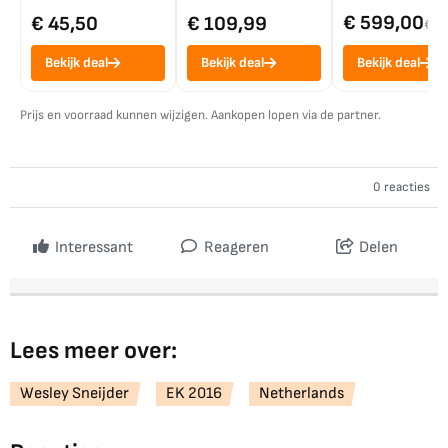
€ 599,00
€ 45,50
€ 109,99
€ 7
Bekijk deal
Bekijk deal
Bekijk deal
Prijs en voorraad kunnen wijzigen. Aankopen lopen via de partner.
0 reacties
Interessant
Reageren
Delen
Lees meer over:
Wesley Sneijder
EK 2016
Netherlands