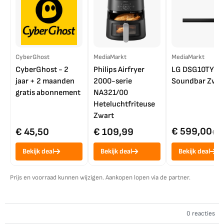
CyberGhost
MediaMarkt
MediaMarkt
CyberGhost - 2
Philips Airfryer
LG DSG10TY
jaar + 2 maanden
2000-serie
Soundbar Zwar
gratis abonnement
NA321/00
Heteluchtfriteuse
Zwart
€ 599,00
€ 45,50
€ 109,99
€ 7
Bekijk deal
Bekijk deal
Bekijk deal
Prijs en voorraad kunnen wijzigen. Aankopen lopen via de partner.
0 reacties