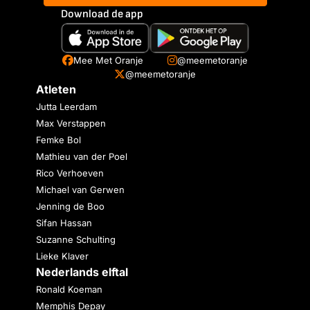
Download de app
Mee Met Oranje
@meemetoranje
@meemetoranje
Atleten
Jutta Leerdam
Max Verstappen
Femke Bol
Mathieu van der Poel
Rico Verhoeven
Michael van Gerwen
Jenning de Boo
Sifan Hassan
Suzanne Schulting
Lieke Klaver
Nederlands elftal
Ronald Koeman
Memphis Depay