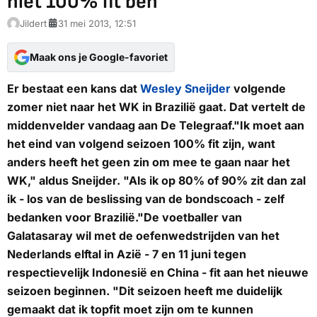
niet 100% fit ben'
Jildert
31 mei 2013, 12:51
Maak ons je Google-favoriet
Er bestaat een kans dat
Wesley Sneijder
volgende
zomer niet naar het WK in Brazilië gaat. Dat vertelt de
middenvelder vandaag aan De Telegraaf."Ik moet aan
het eind van volgend seizoen 100% fit zijn, want
anders heeft het geen zin om mee te gaan naar het
WK," aldus Sneijder. "Als ik op 80% of 90% zit dan zal
ik - los van de beslissing van de bondscoach - zelf
bedanken voor Brazilië."De voetballer van
Galatasaray wil met de oefenwedstrijden van het
Nederlands elftal in Azië - 7 en 11 juni tegen
respectievelijk Indonesië en China - fit aan het nieuwe
seizoen beginnen. "Dit seizoen heeft me duidelijk
gemaakt dat ik topfit moet zijn om te kunnen