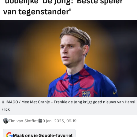
'dodelijke' De Jong: 'Beste speler
van tegenstander'
© IMAGO / Mee Met Oranje - Frenkie de Jong krijgt goed nieuws van Hansi
Flick
Tim van Sintfiet
9 jan. 2025, 09:19
Maak ons je Google-favoriet