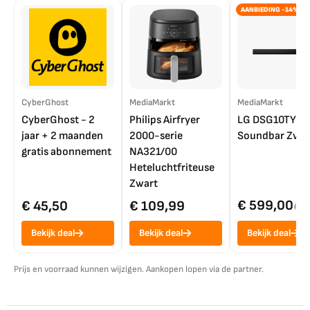
AANBIEDING -14%
CyberGhost
MediaMarkt
MediaMarkt
CyberGhost - 2
Philips Airfryer
LG DSG10TY
jaar + 2 maanden
2000-serie
Soundbar Zwar
gratis abonnement
NA321/00
Heteluchtfriteuse
Zwart
€ 599,00
€ 45,50
€ 109,99
€ 7
Bekijk deal
Bekijk deal
Bekijk deal
Prijs en voorraad kunnen wijzigen. Aankopen lopen via de partner.