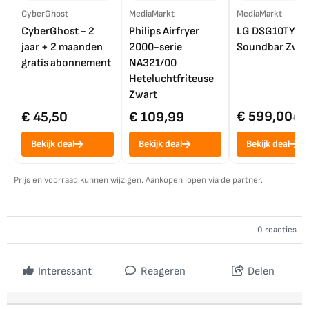
CyberGhost
MediaMarkt
MediaMarkt
CyberGhost - 2
Philips Airfryer
LG DSG10TY
jaar + 2 maanden
2000-serie
Soundbar Zwar
gratis abonnement
NA321/00
Heteluchtfriteuse
Zwart
€ 599,00
€ 45,50
€ 109,99
€ 7
Bekijk deal
Bekijk deal
Bekijk deal
Prijs en voorraad kunnen wijzigen. Aankopen lopen via de partner.
0 reacties
Interessant
Reageren
Delen