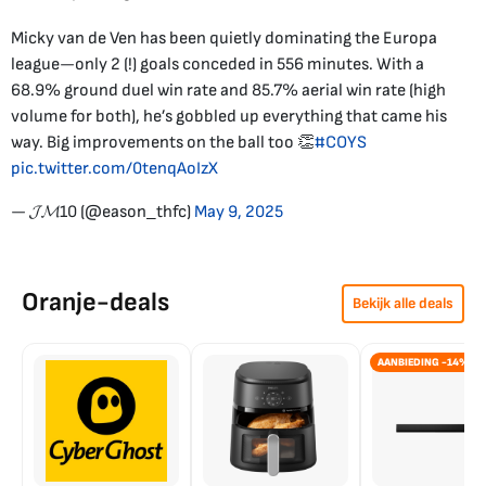
Micky van de Ven has been quietly dominating the Europa
league—only 2 (!) goals conceded in 556 minutes. With a
68.9% ground duel win rate and 85.7% aerial win rate (high
volume for both), he’s gobbled up everything that came his
way. Big improvements on the ball too 👏
#COYS
pic.twitter.com/0tenqAoIzX
— 𝓙𝓜10 (@eason_thfc)
May 9, 2025
Oranje-deals
Bekijk alle deals
AANBIEDING -14%