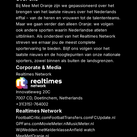
Bij Mee Met Oranje zijn we gepassioneerd over het
brengen van het laatste nieuws over het Nederlands
elftal – van de heren en vrouwen tot de talententeams.
Maar we gaan verder dan alleen Oranje: we volgen
ook andere sporten waarin Nederlandse atleten
uitblinken. Als onderdeel van het Realtimes Network
streven we ernaar jou de meest complete
sportervaring te bieden. Blijf ons volgen voor het
laatste nieuws en de hoogtepunten van onze nationale
sporters, zowel binnen als buiten de landsgrenzen.
Corporate & Media
Realtimes Network
Innovatieweg 20C
7007 CD, Doetinchem, Netherlands
+31(315)-764002
Realtimes Network
FootballCritic.com
FootballTransfers.com
FCUpdate.nl
GPFans.com
MovieMeter.nl
MusicMeter.nl
WijWedden.net
Kelderklasse
Anfield watch
MeeMetOranje.nl