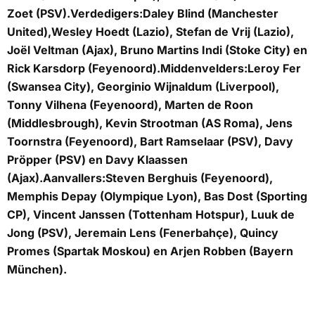
Zoet (PSV).
Verdedigers:
Daley Blind (Manchester
United),Wesley Hoedt (Lazio), Stefan de Vrij (Lazio),
Joël Veltman (Ajax), Bruno Martins Indi (Stoke City) en
Rick Karsdorp (Feyenoord).
Middenvelders:
Leroy Fer
(Swansea City), Georginio Wijnaldum (Liverpool),
Tonny Vilhena (Feyenoord), Marten de Roon
(Middlesbrough), Kevin Strootman (AS Roma), Jens
Toornstra (Feyenoord), Bart Ramselaar (PSV), Davy
Pröpper (PSV) en Davy Klaassen
(Ajax).
Aanvallers:
Steven Berghuis (Feyenoord),
Memphis Depay (Olympique Lyon), Bas Dost (Sporting
CP), Vincent Janssen (Tottenham Hotspur), Luuk de
Jong (PSV), Jeremain Lens (Fenerbahçe), Quincy
Promes (Spartak Moskou) en Arjen Robben (Bayern
München).