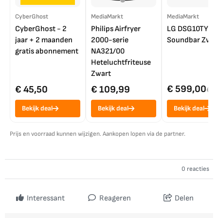
CyberGhost
MediaMarkt
MediaMarkt
CyberGhost - 2
Philips Airfryer
LG DSG10TY
jaar + 2 maanden
2000-serie
Soundbar Zwar
gratis abonnement
NA321/00
Heteluchtfriteuse
Zwart
€ 599,00
€ 45,50
€ 109,99
€ 7
Bekijk deal
Bekijk deal
Bekijk deal
Prijs en voorraad kunnen wijzigen. Aankopen lopen via de partner.
0 reacties
Interessant
Reageren
Delen