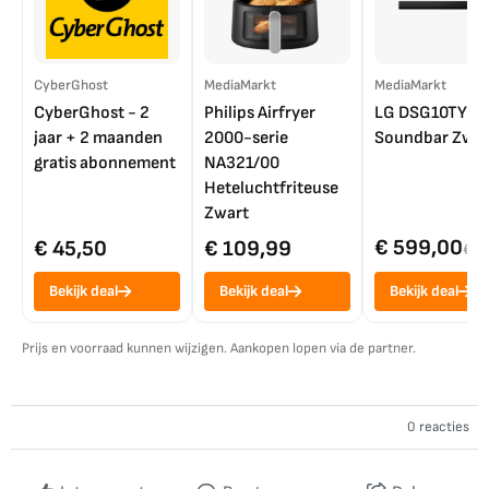
CyberGhost
MediaMarkt
MediaMarkt
CyberGhost - 2
Philips Airfryer
LG DSG10TY
jaar + 2 maanden
2000-serie
Soundbar Zwar
gratis abonnement
NA321/00
Heteluchtfriteuse
Zwart
€ 599,00
€ 45,50
€ 109,99
€ 7
Bekijk deal
Bekijk deal
Bekijk deal
Prijs en voorraad kunnen wijzigen. Aankopen lopen via de partner.
0 reacties