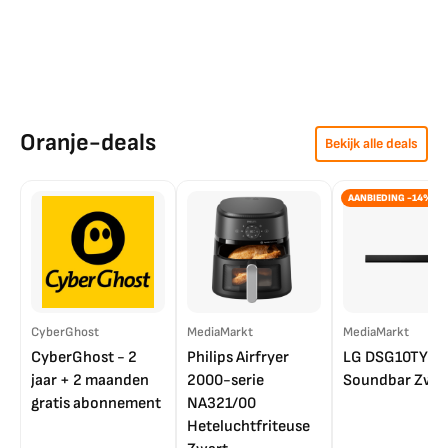
Oranje-deals
Bekijk alle deals
AANBIEDING -14%
CyberGhost
MediaMarkt
MediaMarkt
CyberGhost - 2
Philips Airfryer
LG DSG10TY
jaar + 2 maanden
2000-serie
Soundbar Zwar
gratis abonnement
NA321/00
Heteluchtfriteuse