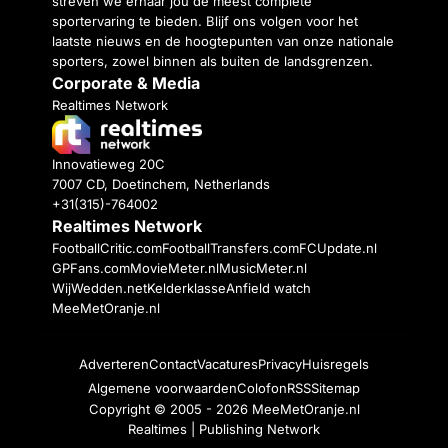
streven we ernaar jou de meest complete
sportervaring te bieden. Blijf ons volgen voor het
laatste nieuws en de hoogtepunten van onze nationale
sporters, zowel binnen als buiten de landsgrenzen.
Corporate & Media
Realtimes Network
Innovatieweg 20C
7007 CD, Doetinchem, Netherlands
+31(315)-764002
Realtimes Network
FootballCritic.com
FootballTransfers.com
FCUpdate.nl
GPFans.com
MovieMeter.nl
MusicMeter.nl
WijWedden.net
Kelderklasse
Anfield watch
MeeMetOranje.nl
Adverteren
Contact
Vacatures
Privacy
Huisregels
Algemene voorwaarden
Colofon
RSS
Sitemap
Copyright © 2005 - 2026
MeeMetOranje.nl
Realtimes | Publishing Network