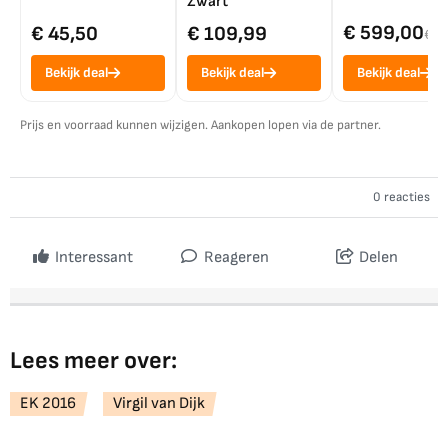
Zwart
€ 599,00
€ 45,50
€ 109,99
€ 7
Bekijk deal
Bekijk deal
Bekijk deal
Prijs en voorraad kunnen wijzigen. Aankopen lopen via de partner.
0 reacties
Interessant
Reageren
Delen
Lees meer over:
EK 2016
Virgil van Dijk