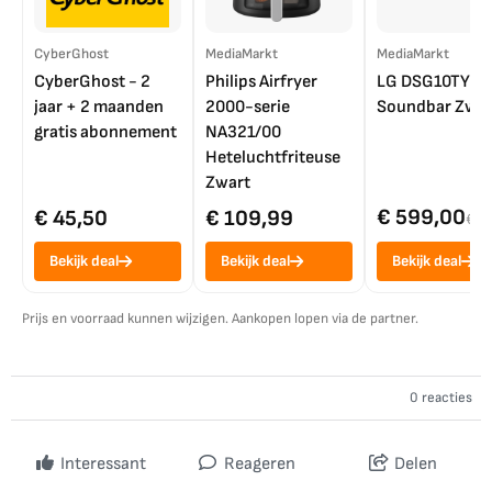
CyberGhost
MediaMarkt
MediaMarkt
CyberGhost - 2
Philips Airfryer
LG DSG10TY
jaar + 2 maanden
2000-serie
Soundbar Zwar
gratis abonnement
NA321/00
Heteluchtfriteuse
Zwart
€ 599,00
€ 45,50
€ 109,99
€ 7
Bekijk deal
Bekijk deal
Bekijk deal
Prijs en voorraad kunnen wijzigen. Aankopen lopen via de partner.
0 reacties
Interessant
Reageren
Delen