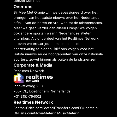
Denzel Dumfries
Over ons
Bij Mee Met Oranje zijn we gepassioneerd over het
brengen van het laatste nieuws over het Nederlands
elftal – van de heren en vrouwen tot de talententeams.
Maar we gaan verder dan alleen Oranje: we volgen
ook andere sporten waarin Nederlandse atleten
uitblinken. Als onderdeel van het Realtimes Network
streven we ernaar jou de meest complete
sportervaring te bieden. Blijf ons volgen voor het
laatste nieuws en de hoogtepunten van onze nationale
sporters, zowel binnen als buiten de landsgrenzen.
Corporate & Media
Realtimes Network
Innovatieweg 20C
7007 CD, Doetinchem, Netherlands
+31(315)-764002
Realtimes Network
FootballCritic.com
FootballTransfers.com
FCUpdate.nl
GPFans.com
MovieMeter.nl
MusicMeter.nl