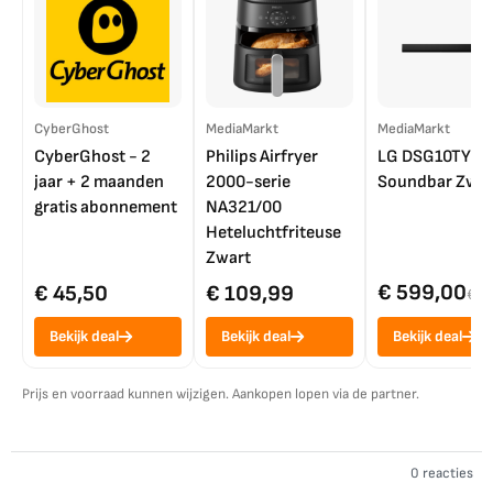
CyberGhost
MediaMarkt
MediaMarkt
CyberGhost - 2
Philips Airfryer
LG DSG10TY
jaar + 2 maanden
2000-serie
Soundbar Zwar
gratis abonnement
NA321/00
Heteluchtfriteuse
Zwart
€ 599,00
€ 45,50
€ 109,99
€ 7
Bekijk deal
Bekijk deal
Bekijk deal
Prijs en voorraad kunnen wijzigen. Aankopen lopen via de partner.
0 reacties