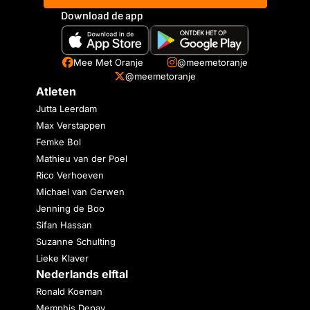
Download de app
Mee Met Oranje
@meemetoranje
@meemetoranje
Atleten
Jutta Leerdam
Max Verstappen
Femke Bol
Mathieu van der Poel
Rico Verhoeven
Michael van Gerwen
Jenning de Boo
Sifan Hassan
Suzanne Schulting
Lieke Klaver
Nederlands elftal
Ronald Koeman
Memphis Depay